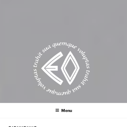
EROSONYX
Tout livre n’est-il pas une bouteille jetée à la mer ?
Menu