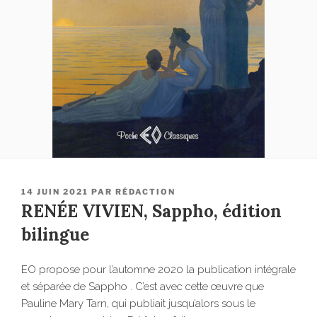
PUBLIÉ
14 JUIN 2021
PAR
RÉDACTION
LE
RENÉE VIVIEN, Sappho, édition
bilingue
EO propose pour l’automne 2020 la publication intégrale
et séparée de Sappho . C’est avec cette œuvre que
Pauline Mary Tarn, qui publiait jusqu’alors sous le