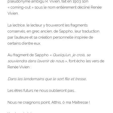
pseudonyme ambigu R. Vivien, fait en 1903 son
« coming-out » sous le nom entièrement décliné Renée
Vivien.
La lectrice, le lecteur y trouveront les fragments
conservés, en grec ancien, de Sappho, leur traduction
par l’auteure et sa création personnelle inspirée de
certains d’entre eux.
Au fragment de Sappho «
Quelqu’un, je crois, se
souviendra dans l’avenir de
nou
s », font écho les vers de
Renée Vivien :
Dans les lendemains que le sort file et tresse,
Les êtres futurs ne nous oublieront pas…
Nous ne craignons point, Atthis, ô ma Maîtresse !