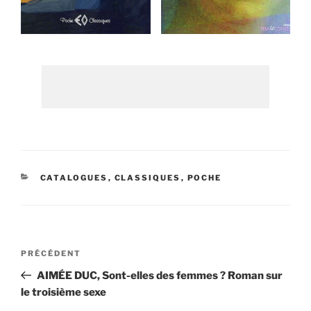
CATÉGORIES
CATALOGUES
,
CLASSIQUES
,
POCHE
Navigation
Article
PRÉCÉDENT
de
précédent
AIMÉE DUC, Sont-elles des femmes ? Roman sur
l’article
le troisième sexe