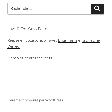
Recherche
Recher
pour
:
2021 © ErosOnyx Éditions
Réalisé en collaboration avec
Elisa Frantz
et
Guillaume
Denieul
Mentions légales et crédits
Fièrement propulsé par WordPress