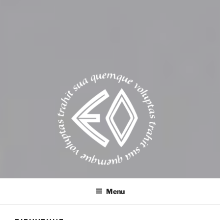
EROSONYX
Tout livre n’est-il pas une bouteille jetée à la mer ?
Menu