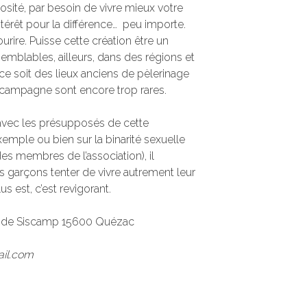
osité, par besoin de vivre mieux votre
térêt pour la différence… peu importe.
urire. Puisse cette création être un
emblables, ailleurs, dans des régions et
 ce soit des lieux anciens de pèlerinage
la campagne sont encore trop rares.
avec les présupposés de cette
exemple ou bien sur la binarité sexuelle
des membres de l’association), il
es garçons tenter de vivre autrement leur
s est, c’est revigorant.
te de Siscamp 15600 Quézac
ail.com