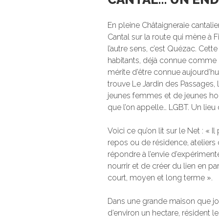
En pleine Châtaigneraie cantalie
Cantal sur la route qui mène à F
l’autre sens, c’est Quézac. Cet
habitants, déjà connue comme l
mérite d’être connue aujourd’hui
trouve Le Jardin des Passages, l
jeunes femmes et de jeunes ho
que l’on appelle… LGBT. Un lieu 
Voici ce qu’on lit sur le Net : « I
repos ou de résidence, ateliers cr
répondre à l’envie d’expérimen
nourrir et de créer du lien en pa
court, moyen et long terme ».
Dans une grande maison que joux
d’environ un hectare, résident l