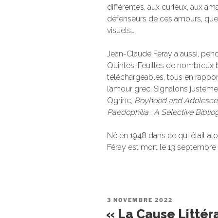
différentes, aux curieux, aux am
défenseurs de ces amours, que ce
visuels…
Jean-Claude Féray a aussi, penda
Quintes-Feuilles de nombreux bu
téléchargeables, tous en rapport
l’amour grec. Signalons justemen
Ogrinc,
Boyhood and Adolesce
Paedophilia : A Selective Bibli
Né en 1948 dans ce qui était alo
Féray est mort le 13 septembre 2
PUBLIÉ
3 NOVEMBRE 2022
LE
« La Cause Littéra