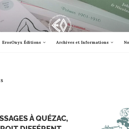
lle jetée à la mer ?
ErosOnyx Éditions
Archives et Informations
No
TS
ASSAGES À QUÉZAC,
ROIT DIFFÉRENT