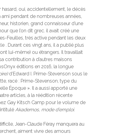
r hasard, oui, accidentellement, le décès
 un ami pendant de nombreuses années,
heur, historien, grand connaisseur d’une
mour que l’on dit grec. il avait créé une
es-Feuilles, très active pendant les deux
 . Durant ces vingt ans, il a publié plus
ont lui-même) ou étrangers. Il travaillait
 sa contribution à d’autres maisons
 ErosOnyx éditions en 2016, la longue
ire)
d’Edward I. Prime-Stevenson sous le
otte, racé : Prime-Stevenson, type du
le Époque ». Il a aussi apporté une
tre articles, à la réédition récente
ez Gay Kitsch Camp pour le volume de
intitulé
Akademos, mode d’emploi
.
ifficile, Jean-Claude Féray manquera au
erchent, aiment vivre des amours