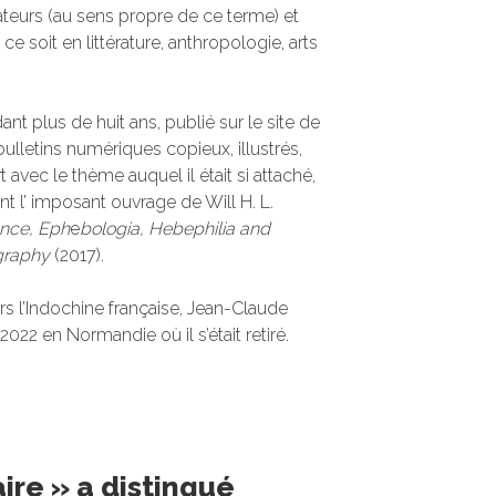
ateurs (au sens propre de ce terme) et
 soit en littérature, anthropologie, arts
nt plus de huit ans, publié sur le site de
lletins numériques copieux, illustrés,
 avec le thème auquel il était si attaché,
t l’ imposant ouvrage de Will H. L.
nce, Eph
e
bologia, Hebephilia and
ography
(2017).
rs l’Indochine française, Jean-Claude
022 en Normandie où il s’était retiré.
ire » a distingué