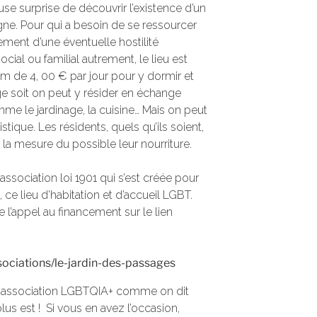
euse surprise de découvrir l’existence d’un
gne. Pour qui a besoin de se ressourcer
ement d’une éventuelle hostilité
ial ou familial autrement, le lieu est
m de 4, 00 € par jour pour y dormir et
e soit on peut y résider en échange
mme le jardinage, la cuisine… Mais on peut
istique. Les résidents, quels qu’ils soient,
a mesure du possible leur nourriture.
ssociation loi 1901 qui s’est créée pour
ce lieu d’habitation et d’accueil LGBT.
l’appel au financement sur le lien
ociations/le-jardin-des-passages
te association LGBTQIA+ comme on dit
plus est ! Si vous en avez l’occasion,