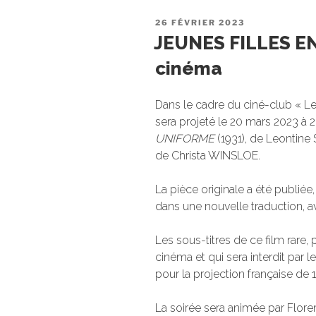
PUBLIÉ
26 FÉVRIER 2023
LE
JEUNES FILLES EN
cinéma
Dans le cadre du ciné-club « L
sera projeté le 20 mars 2023 à 2
UNIFORME
(1931), de Leontin
de Christa WINSLOE.
La pièce originale a été publiée
dans une nouvelle traduction, a
Les sous-titres de ce film rare, 
cinéma et qui sera interdit par l
pour la projection française de 
La soirée sera animée par Flor