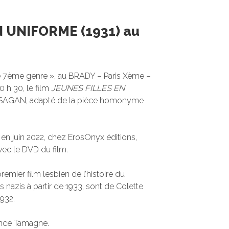
 UNIFORME (1931) au
e 7ème genre », au BRADY – Paris Xème –
0 h 30, le film
JEUNES FILLES EN
e SAGAN, adapté de la pièce homonyme
, en juin 2022, chez ErosOnyx éditions,
vec le DVD du film.
premier film lesbien de l’histoire du
es nazis à partir de 1933, sont de Colette
1932.
ence Tamagne.