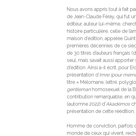
Nous avons appris tout à fait pa
de Jean-Claude Féray, qui fut
éditeur, auteur lui-même, cherc
histoire particulière, celle de l’a
maison d’édition, appelée Quint
premières décennies de ce siècle
de 30 titres d’auteurs français (d
seul, mais savait aussi apporter
d’édition. Ainsi a-il écrit, pour
présentation d’
Imre (pour mémo
titre « Mélomane, lettré, polygl
gentleman
homosexuel de la Bel
contribution remarquable, en qua
(automne 2022) d’
Akadémos
ch
présentation de cette réédition, 
Homme de conviction, parfois d
monde de ceux qui vivent, rech