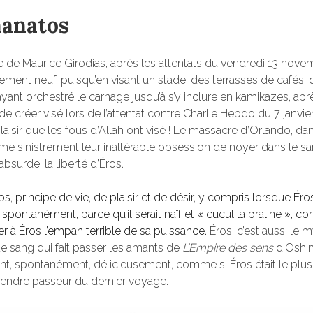
hanatos
ce de Maurice Girodias, après les attentats du vendredi 13 novem
ment neuf, puisqu’en visant un stade, des terrasses de cafés, d
ayant orchestré le carnage jusqu’à s’y inclure en kamikazes, aprè
de créer visé lors de l’attentat contre Charlie Hebdo du 7 janvier
isir que les fous d’Allah ont visé ! Le massacre d’Orlando, d
firme sinistrement leur inaltérable obsession de noyer dans le 
bsurde, la liberté d’Éros.
 principe de vie, de plaisir et de désir, y compris lorsque Éros
 spontanément, parce qu’il serait naïf et « cucul la praline », c
er à Éros l’empan terrible de sa puissance.
Éros, c’est aussi le m
de sang qui fait passer les amants de
L’Empire des sens
d’Oshim
nt, spontanément, délicieusement, comme si Éros était le plus
endre passeur du dernier voyage.