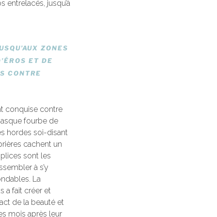
s entrelacés, jusqu’à
JUSQU’AUX ZONES
D’ÉROS ET DE
RS CONTRE
nt conquise contre
e masque fourbe de
es hordes soi-disant
prières cachent un
plices sont les
ssembler à s’y
ondables. La
 a fait créer et
act de la beauté et
ues mois après leur