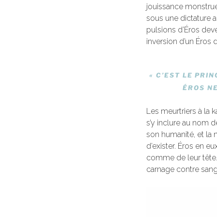
jouissance monstrueu
sous une dictature a
pulsions d’Éros deve
inversion d’un Éros 
« C’EST LE PRIN
ÉROS NE
Les meurtriers à la k
s’y inclure au nom d
son humanité, et la n
d’exister. Éros en e
comme de leur tête.
carnage contre sang t