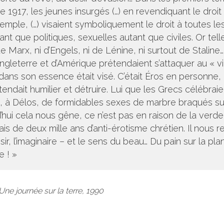
e 1917, les jeunes insurgés (…) en revendiquant le droit
xemple, (…) visaient symboliquement le droit à toutes les
nt que politiques, sexuelles autant que civiles. Or telle
 de Marx, ni d’Engels, ni de Lénine, ni surtout de Staline
Angleterre et d’Amérique prétendaient s’attaquer au « v
 dans son essence était visé.
C’était Éros en personne, 
tendait humilier et détruire. Lui que les Grecs célébraie
 à Délos, de formidables sexes de marbre braqués sur l’i
d’hui cela nous gêne, ce n’est pas en raison de la verd
s de deux mille ans d’anti-érotisme chrétien. Il nous r
ésir, l’imaginaire – et le sens du beau… Du pain sur la pl
e ! »
ne journée sur la terre, 1990