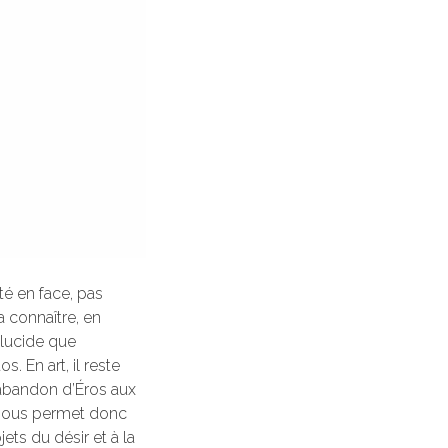
é en face, pas
a connaître, en
t lucide que
. En art, il reste
l’abandon d’Éros aux
nous permet donc
ts du désir et à la