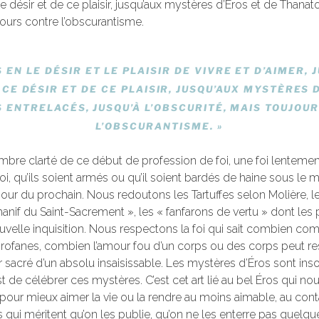
désir et de ce plaisir, jusqu’aux mystères d’Éros et de Thanato
ujours contre l’obscurantisme.
EN LE DÉSIR ET LE PLAISIR DE VIVRE ET D’AIMER, 
CE DÉSIR ET DE CE PLAISIR, JUSQU’AUX MYSTÈRES 
 ENTRELACÉS, JUSQU’À L’OBSCURITÉ, MAIS TOUJOU
L’OBSCURANTISME.
»
mbre clarté de ce début de profession de foi, une foi lenteme
 foi, qu’ils soient armés ou qu’il soient bardés de haine sous l
our du prochain. Nous redoutons les Tartuffes selon Molière, l
anif du Saint-Sacrement », les « fanfarons de vertu » dont les 
velle inquisition. Nous respectons la foi qui sait combien com
rofanes, combien l’amour fou d’un corps ou des corps peut re
sacré d’un absolu insaisissable. Les mystères d’Éros sont ins
est de célébrer ces mystères. C’est cet art lié au bel Éros qui nous
our mieux aimer la vie ou la rendre au moins aimable, au cont
s qui méritent qu’on les publie, qu’on ne les enterre pas quelq