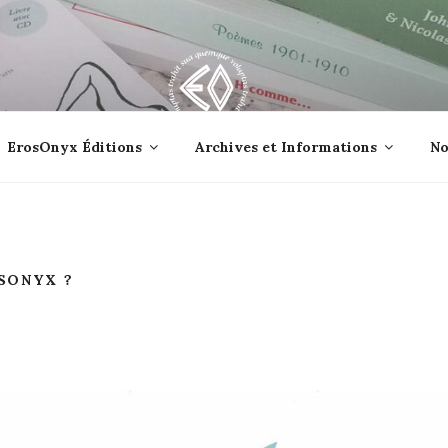
lle jetée à la mer ?
ErosOnyx Éditions
Archives et Informations
No
SONYX ?