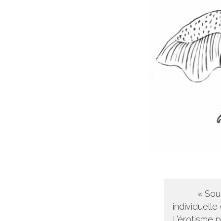
« Sous
individuell
L’érotisme 