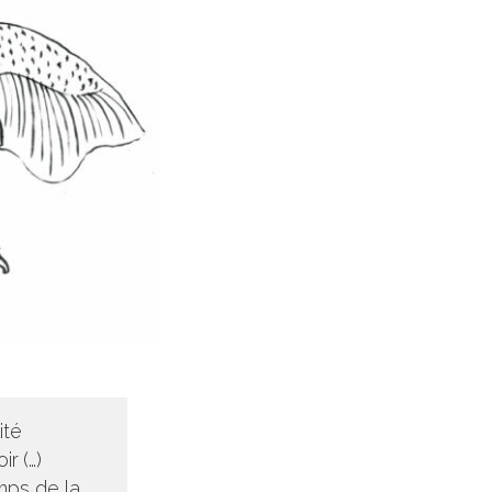
ité
oir
(…)
mps de la