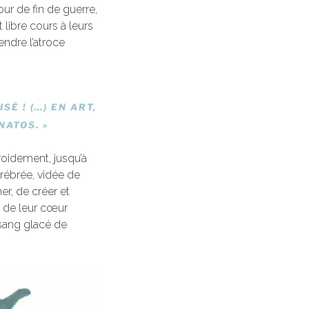
ur de fin de guerre,
 libre cours à leurs
ndre l’atroce
SÉ ! (…) EN ART,
NATOS. »
froidement, jusqu’à
érébrée, vidée de
er, de créer et
s, de leur cœur
 sang glacé de