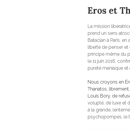
Eros et T
La mission libératri
prend un sens atroce
Bataclan à Paris, en 
liberté de penser et 
principe même du pla
le 11 juin 2016, con
pureté maniaque et a
Nous croyons en Éros,
Thanatos, librement,
Louis Bory, de refus
volupté, de luxe et 
à la grande, lenteme
psychopompes, le t