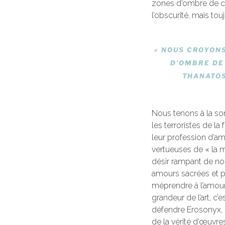
zones d’ombre de ce 
l’obscurité, mais to
«
NOUS CROYONS 
D’OMBRE DE 
THANATOS
Nous tenons à la so
les terroristes de la
leur profession d’am
vertueuses de « la m
désir rampant de nou
amours sacrées et p
méprendre à l’amour 
grandeur de l’art, c’
défendre Erosonyx, p
de la vérité d’œuvre