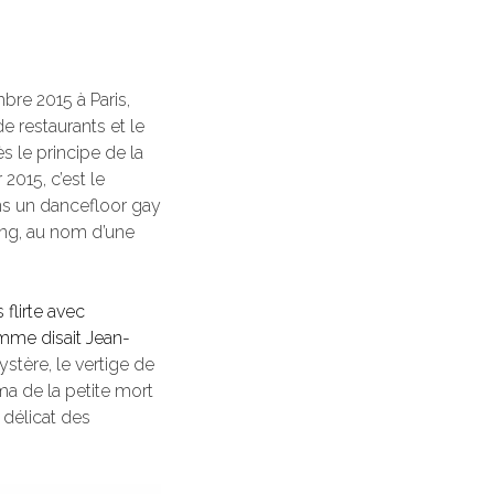
bre 2015 à Paris,
e restaurants et le
s le principe de la
 2015, c’est le
ans un dancefloor gay
sang, au nom d’une
 flirte avec
omme disait Jean-
ystère, le vertige de
a de la petite mort
 délicat des