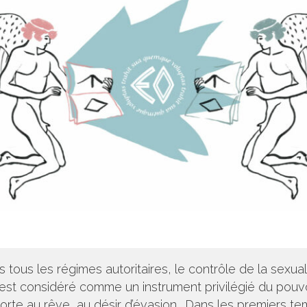
 tous les régimes autoritaires, le contrôle de la sexual
e est considéré comme un instrument privilégié du pouv
porte au rêve, au désir d’évasion… Dans les premiers te