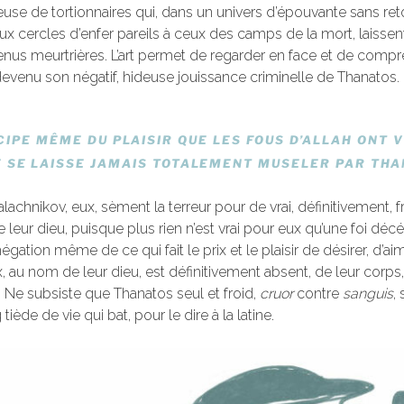
se de tortionnaires qui, dans un univers d’épouvante sans reto
ux cercles d’enfer pareils à ceux des camps de la mort, laissent
nus meurtrières. L’art permet de regarder en face et de compre
devenu son négatif, hideuse jouissance criminelle de Thanatos.
CIPE MÊME DU PLAISIR QUE LES FOUS D’ALLAH ONT VI
 SE LAISSE JAMAIS TOTALEMENT MUSELER PAR THA
alachnikov, eux, sèment la terreur pour de vrai, définitivement, 
e leur dieu, puisque plus rien n’est vrai pour eux qu’une foi déc
égation même de ce qui fait le prix et le plaisir de désirer, d’aim
ux, au nom de leur dieu, est définitivement absent, de leur corp
 Ne subsiste que Thanatos seul et froid,
cruor
contre
sanguis
,
iède de vie qui bat, pour le dire à la latine.