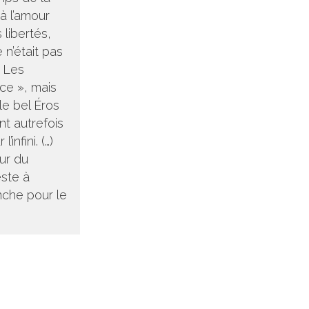
 à l’amour
 libertés,
 n’était pas
… Les
ice », mais
le bel Éros
nt autrefois
nfini. (…)
eur du
este à
anche pour le