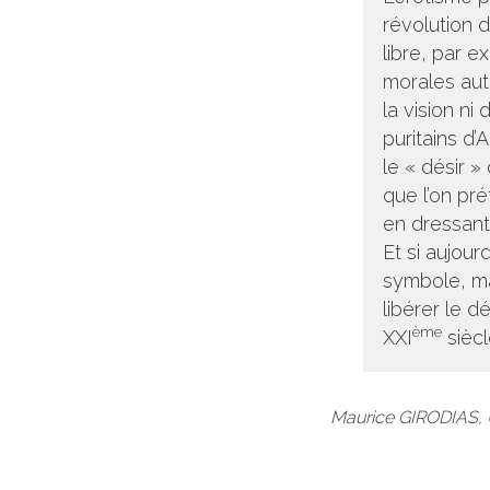
révolution d
libre, par e
morales auta
la vision ni
puritains d’
le « désir »
que l’on pré
en dressant,
Et si aujour
symbole, mai
libérer le d
ème
XXI
siècl
Maurice GIRODIAS, U