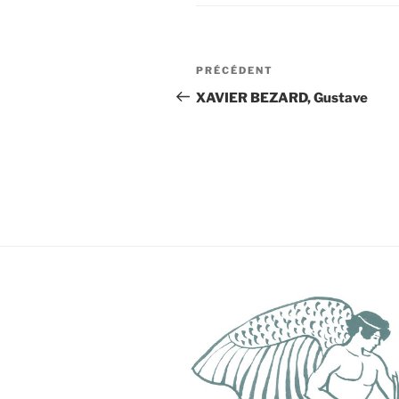
Navigation
Article
PRÉCÉDENT
de
précédent
XAVIER BEZARD, Gustave
l’article