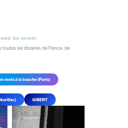
NDE OU ACHAT
 toutes les librairies de France, de
es mots à la bouche (Paris)
Aurillac)
GiBERT