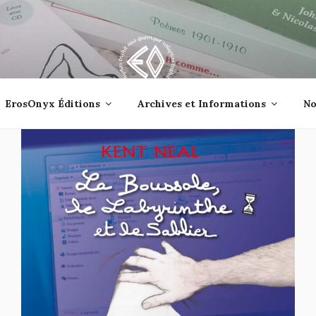
lle jetée à la mer ?
ErosOnyx Éditions
Archives et Informations
No