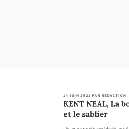
PUBLIÉ
14 JUIN 2021
PAR
RÉDACTION
LE
KENT NEAL, La bou
et le sablier