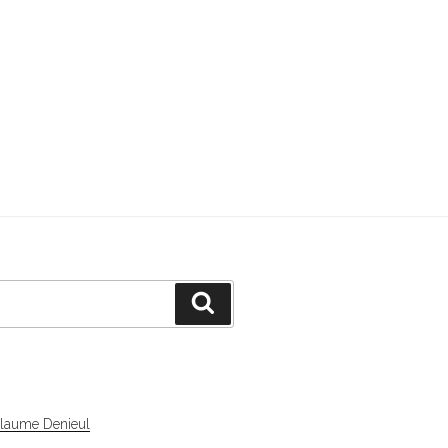
Recherche
llaume Denieul