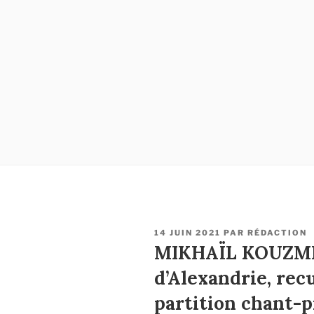
PUBLIÉ
14 JUIN 2021
PAR
RÉDACTION
LE
MIKHAÏL KOUZMI
d’Alexandrie, rec
partition chant-p