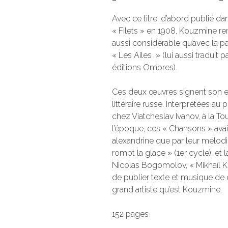
Avec ce titre, d’abord publié da
« Filets » en 1908, Kouzmine r
aussi considérable qu’avec la 
« Les Ailes » (lui aussi traduit
éditions Ombres).
Ces deux œuvres signent son en
littéraire russe. Interprétées au
chez Viatcheslav Ivanov, à la Tou
l’époque, ces « Chansons » avai
alexandrine que par leur mélodie
rompt la glace » (1er cycle), et
Nicolas Bogomolov, « Mikhaïl Ko
de publier texte et musique de c
grand artiste qu’est Kouzmine.
152 pages