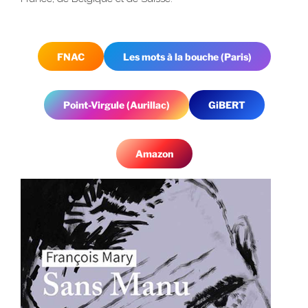
FNAC
Les mots à la bouche (Paris)
Point-Virgule (Aurillac)
GiBERT
Amazon