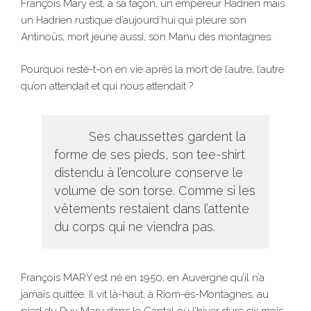
François Mary est, à sa façon, un empereur Hadrien mais
un Hadrien rustique d’aujourd’hui qui pleure son
Antinoüs, mort jeune aussi, son Manu des montagnes.
Pourquoi reste-t-on en vie après la mort de l’autre, l’autre
qu’on attendait et qui nous attendait ?
Ses chaussettes gardent la
forme de ses pieds, son tee-shirt
distendu à l’encolure conserve le
volume de son torse. Comme si les
vêtements restaient dans l’attente
du corps qui ne viendra pas.
François MARY est né en 1950, en Auvergne qu’il n’a
jamais quittée. Il vit là-haut, à Riom-ès-Montagnes, au
pied du Puy Mary dans le Cantal où l’hiver dure six mois.