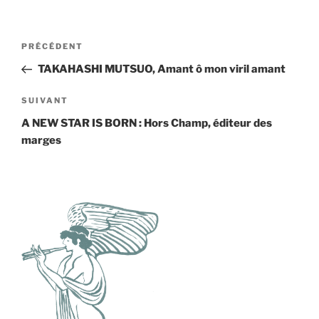
Navigation
Article
PRÉCÉDENT
de
précédent
TAKAHASHI MUTSUO, Amant ô mon viril amant
l’article
Article
SUIVANT
suivant
A NEW STAR IS BORN : Hors Champ, éditeur des
marges