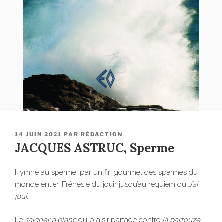
PUBLIÉ
14 JUIN 2021
PAR
RÉDACTION
LE
JACQUES ASTRUC, Sperme
Hymne au sperme, par un fin gourmet des spermes du
monde entier. Frénésie du jouir jusqu’au requiem du
J’ai
joui.
Le
saigner à blanc
du plaisir partagé contre
la partouze