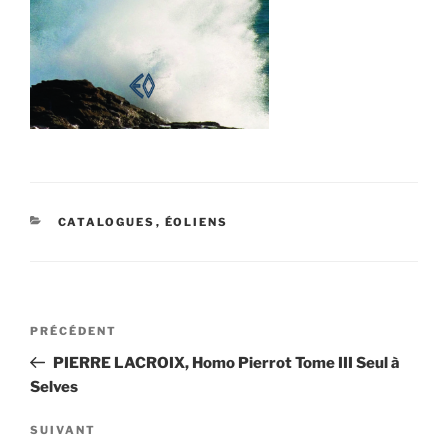
CATÉGORIES
CATALOGUES
,
ÉOLIENS
Navigation
Article
PRÉCÉDENT
de
précédent
PIERRE LACROIX, Homo Pierrot Tome III Seul à
l’article
Selves
Article
SUIVANT