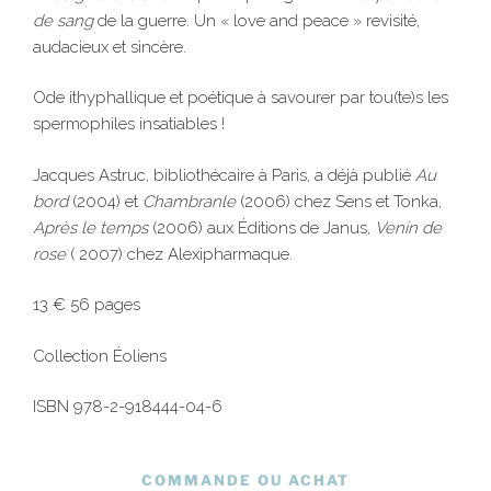
de sang
de la guerre. Un « love and peace » revisité,
audacieux et sincère.
Ode ithyphallique et poétique à savourer par tou(te)s les
spermophiles insatiables !
Jacques Astruc, bibliothécaire à Paris, a déjà publié
Au
bord
(2004) et
Chambranle
(2006) chez Sens et Tonka,
Après le temps
(2006) aux Éditions de Janus,
Venin de
rose
( 2007) chez Alexipharmaque.
13 € 56 pages
Collection Éoliens
ISBN 978-2-918444-04-6
COMMANDE OU ACHAT