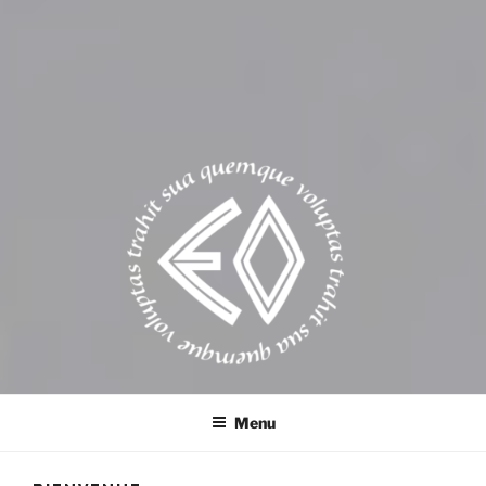
EROSONYX
Tout livre n’est-il pas une bouteille jetée à la mer ?
Menu