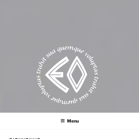
EROSONYX
Tout livre n’est-il pas une bouteille jetée à la mer ?
Menu