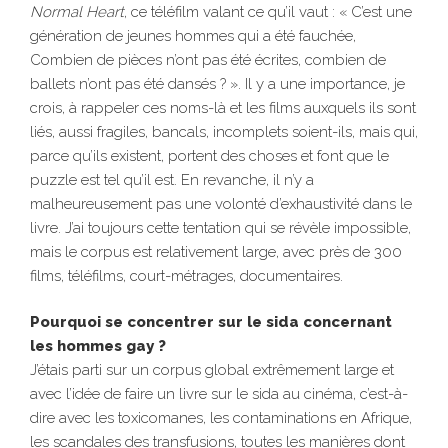
Normal Heart
, ce téléfilm valant ce qu’il vaut : « C’est une
génération de jeunes hommes qui a été fauchée,
Combien de pièces n’ont pas été écrites, combien de
ballets n’ont pas été dansés ? ». Il y a une importance, je
crois, à rappeler ces noms-là et les films auxquels ils sont
liés, aussi fragiles, bancals, incomplets soient-ils, mais qui,
parce qu’ils existent, portent des choses et font que le
puzzle est tel qu’il est. En revanche, il n’y a
malheureusement pas une volonté d’exhaustivité dans le
livre. J’ai toujours cette tentation qui se révèle impossible,
mais le corpus est relativement large, avec près de 300
films, téléfilms, court-métrages, documentaires.
Pourquoi se concentrer sur le sida concernant
les hommes gay ?
J’étais parti sur un corpus global extrêmement large et
avec l’idée de faire un livre sur le sida au cinéma, c’est-à-
dire avec les toxicomanes, les contaminations en Afrique,
les scandales des transfusions, toutes les manières dont