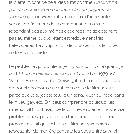
la pierre. À côté de cela, des films comme
Un virus n’a
pas de morale,
Zéro patience
,
Un compagnon de
longue
date
ou
Blue
ont simplement d’autres rôles,
venant de l’intérieur de la communauté mais ne
répondant pas aux mêmes exigences, ne se destinant
pas au même public, étant esthétiquement très
hétérogènes. La conjonction de tous ces films fait que
cette Histoire existe.
Le problème qui pointe là, je m’y suis confronté quand j’ai
écrit
L’homosexualité au cinéma
. Quand en 1979-80
William Friedkin réalise
Cruising
, il se heurte à une levée
de boucliers énorme avant même que le film n’existe,
parce que le sujet est celui d’un sérial killer qui rôde dans
le milieu gay, etc. On peut comprendre pourquoi les
milieux LGBT ont réagi de façon très virulente, mais le vrai
problème n’est pas le film en lui-même. Le problème
provient du fait qu’il est le seul film hollywoodien à
représenter de manière centrale les gays entre 1975 et