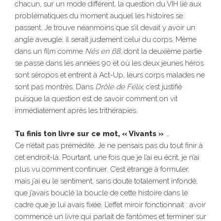
chacun, sur un mode différent, la question du VIH lié aux
problématiques du moment auquel les histoires se
passent. Je trouve néanmoins que s’il devait y avoir un
angle aveugle, il serait justement celui du corps. Même
dans un film comme
Nés en 68
, dont la deuxième partie
se passe dans les années 90 et où les deux jeunes héros
sont séropos et entrent à Act-Up, leurs corps malades ne
sont pas montrés. Dans
Drôle de Félix
, c’est justifié
puisque la question est de savoir comment on vit
immédiatement après les trithérapies.
Tu finis ton livre sur ce mot, « Vivants »
…
Ce n’était pas prémédité. Je ne pensais pas du tout finir à
cet endroit-là. Pourtant, une fois que je l’ai eu écrit, je n’ai
plus vu comment continuer. C’est étrange à formuler,
mais j’ai eu le sentiment, sans doute totalement infondé,
que j’avais bouclé la boucle de cette histoire dans le
cadre que je lui avais fixée. L’effet miroir fonctionnait : avoir
commencé un livre qui parlait de fantômes et terminer sur