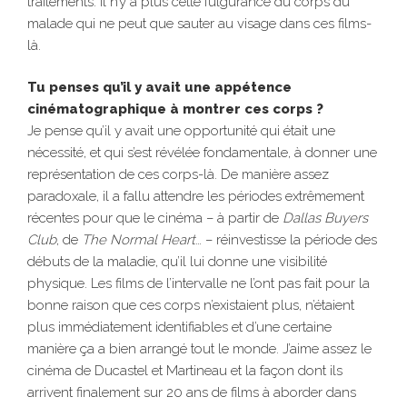
traitements. Il n’y a plus cette fulgurance du corps du
malade qui ne peut que sauter au visage dans ces films-
là.
Tu penses qu’il y avait une appétence
cinématographique à montrer ces corps ?
Je pense qu’il y avait une opportunité qui était une
nécessité, et qui s’est révélée fondamentale, à donner une
représentation de ces corps-là. De manière assez
paradoxale, il a fallu attendre les périodes extrêmement
récentes pour que le cinéma – à partir de
Dallas Buyers
Club
, de
The Normal Heart
… – réinvestisse la période des
débuts de la maladie, qu’il lui donne une visibilité
physique. Les films de l’intervalle ne l’ont pas fait pour la
bonne raison que ces corps n’existaient plus, n’étaient
plus immédiatement identifiables et d’une certaine
manière ça a bien arrangé tout le monde. J’aime assez le
cinéma de Ducastel et Martineau et la façon dont ils
arrivent finalement sur 20 ans de films à aborder dans