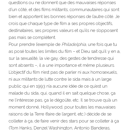
questions ou ne donnent que des mauvaises réponses
d’un côté, et des films militants, communautaires qui sont
bien et apportent les bonnes réponses de l’autre côté. Je
crois que chaque type de film a ses propres objectifs,
destinataires, ses propres valeurs et qu’ils ne s’opposent
pas mais se complètent.
Pour prendre l’exemple de
Philadelphia
, une fois que tu
as posé toutes les limites du film – et Dieu sait qu’il y en a,
sur la sexualité, la vie gay, des gestes de tendresse qui
sont absents –, il a une importance et même plusieurs.
L’objectif du film n’est pas de parler ni aux homosexuels,
ni aux militants de lutte contre le sida mais à un large
public qui en 1993 n’a aucune idée de ce qu’est un
malade du sida, qui, quand il en sait quelque chose, ça
ne l’intéresse pas, ça le dégoûte, etc. Il se trouve qu’à un
moment donné, Hollywood, pour toutes les mauvaises
raisons de la Terre (faire de l’argent, etc.) décide de se
colleter à ça, de faire venir des stars pour se colleter à ça
(Tom Hanks, Denzel Washington, Antonio Banderas,