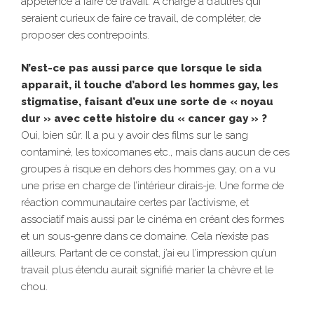
appétence à faire ce travail. À charge à d’autres qui
seraient curieux de faire ce travail, de compléter, de
proposer des contrepoints.
N’est-ce pas aussi parce que lorsque le sida
apparait, il touche d’abord les hommes gay, les
stigmatise, faisant d’eux une sorte de « noyau
dur » avec cette histoire du « cancer gay » ?
Oui, bien sûr. Il a pu y avoir des films sur le sang
contaminé, les toxicomanes etc., mais dans aucun de ces
groupes à risque en dehors des hommes gay, on a vu
une prise en charge de l’intérieur dirais-je. Une forme de
réaction communautaire certes par l’activisme, et
associatif mais aussi par le cinéma en créant des formes
et un sous-genre dans ce domaine. Cela n’existe pas
ailleurs. Partant de ce constat, j’ai eu l’impression qu’un
travail plus étendu aurait signifié marier la chèvre et le
chou.