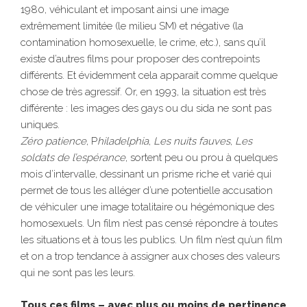
1980, véhiculant et imposant ainsi une image
extrêmement limitée (le milieu SM) et négative (la
contamination homosexuelle, le crime, etc.), sans qu’il
existe d’autres films pour proposer des contrepoints
différents. Et évidemment cela apparait comme quelque
chose de très agressif. Or, en 1993, la situation est très
différente : les images des gays ou du sida ne sont pas
uniques.
Zéro patience
, P
hiladelphia
,
Les nuits fauves
,
Les
soldats de l’espérance
, sortent peu ou prou à quelques
mois d’intervalle, dessinant un prisme riche et varié qui
permet de tous les alléger d’une potentielle accusation
de véhiculer une image totalitaire ou hégémonique des
homosexuels. Un film n’est pas censé répondre à toutes
les situations et à tous les publics. Un film n’est qu’un film
et on a trop tendance à assigner aux choses des valeurs
qui ne sont pas les leurs.
Tous ces films – avec plus ou moins de pertinence