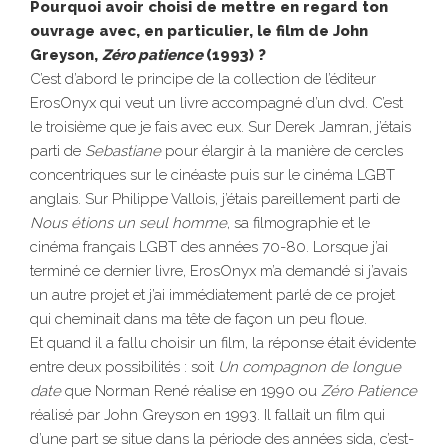
Pourquoi avoir choisi de mettre en regard ton
ouvrage avec, en particulier, le film de John
Greyson,
Zéro patience
(1993)
?
C’est d’abord le principe de la collection de l’éditeur
ErosOnyx qui veut un livre accompagné d’un dvd. C’est
le troisième que je fais avec eux. Sur Derek Jamran, j’étais
parti de
Sebastiane
pour élargir à la manière de cercles
concentriques sur le cinéaste puis sur le cinéma LGBT
anglais. Sur Philippe Vallois, j’étais pareillement parti de
Nous étions un seul homme
, sa filmographie et le
cinéma français LGBT des années 70-80. Lorsque j’ai
terminé ce dernier livre, ErosOnyx m’a demandé si j’avais
un autre projet et j’ai immédiatement parlé de ce projet
qui cheminait dans ma tête de façon un peu floue.
Et quand il a fallu choisir un film, la réponse était évidente
entre deux possibilités : soit
Un
compagnon de longue
date
que Norman René réalise en 1990 ou
Zéro Patience
réalisé par John Greyson en 1993. Il fallait un film qui
d’une part se situe dans la période des années sida, c’est-