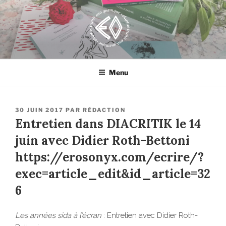
Aller
au
contenu
principal
EROSONYX
Tout livre n’est-il pas une bouteille jetée à la mer ?
Menu
PUBLIÉ
30 JUIN 2017
PAR
RÉDACTION
LE
Entretien dans DIACRITIK le 14
juin avec Didier Roth-Bettoni
https://erosonyx.com/ecrire/?
exec=article_edit&id_article=32
6
Les années sida à l’écran
: Entretien avec Didier Roth-