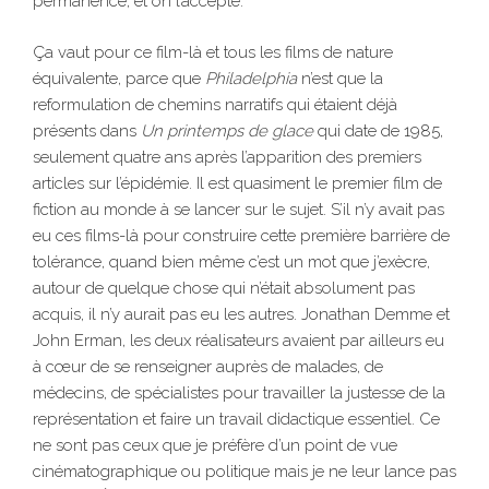
permanence, et on l’accepte.
Ça vaut pour ce film-là et tous les films de nature
équivalente, parce que
Philadelphia
n’est que la
reformulation de chemins narratifs qui étaient déjà
présents dans
Un
printemps de glace
qui date de 1985,
seulement quatre ans après l’apparition des premiers
articles sur l’épidémie. Il est quasiment le premier film de
fiction au monde à se lancer sur le sujet. S’il n’y avait pas
eu ces films-là pour construire cette première barrière de
tolérance, quand bien même c’est un mot que j’exècre,
autour de quelque chose qui n’était absolument pas
acquis, il n’y aurait pas eu les autres. Jonathan Demme et
John Erman, les deux réalisateurs avaient par ailleurs eu
à cœur de se renseigner auprès de malades, de
médecins, de spécialistes pour travailler la justesse de la
représentation et faire un travail didactique essentiel. Ce
ne sont pas ceux que je préfère d’un point de vue
cinématographique ou politique mais je ne leur lance pas