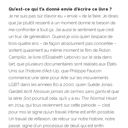
Qu’est-ce qui t’a donné envie d’écrire ce livre ?
Je ne suis pas sûr d’avoir eu « envie » de le faire. Je dirais
que j’ai plutôt ressenti à un moment donné le besoin de
me confronter à tout ça. J’ai aussi le sentiment que c’est
un truc de génération. Quand je vois qu’en l’espace de
trois-quatre ans – de façon absolument pas concertée –
sortent quasiment au même moment le film de Robin
Campillo, le livre d’Elisabeth Lebovici sur le sida dans
l’art, que plusieurs documentaires sont réalisés aux États-
Unis sur l’histoire d’Act-Up, que Philippe Faucon
commence une série pour Arte sur les mouvements
LGBT dans les années 80 à 2000, qu’en Suède Jonas
Gardell écrit
N’essuie jamais de larmes sans gants
et que
la série
Snö
poursuit cela, qu’il y a eu
The Normal Heart
en 2014, qui tous reviennent sur cette période — c’est
pour moi le signe qu’un travail intime est enfin possible.
Un travail de réflexion, de retour sur notre histoire, notre
passé, signe d’un processus de deuil qui est enfin