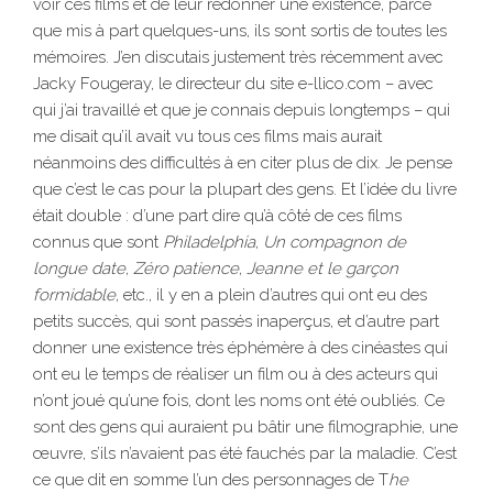
voir ces films et de leur redonner une existence, parce
que mis à part quelques-uns, ils sont sortis de toutes les
mémoires. J’en discutais justement très récemment avec
Jacky Fougeray, le directeur du site e-llico.com – avec
qui j’ai travaillé et que je connais depuis longtemps – qui
me disait qu’il avait vu tous ces films mais aurait
néanmoins des difficultés à en citer plus de dix. Je pense
que c’est le cas pour la plupart des gens. Et l’idée du livre
était double : d’une part dire qu’à côté de ces films
connus que sont
Philadelphia
,
Un compagnon de
longue
date
,
Zéro patience
,
Jeanne et le garçon
formidable
, etc., il y en a plein d’autres qui ont eu des
petits succès, qui sont passés inaperçus, et d’autre part
donner une existence très éphémère à des cinéastes qui
ont eu le temps de réaliser un film ou à des acteurs qui
n’ont joué qu’une fois, dont les noms ont été oubliés. Ce
sont des gens qui auraient pu bâtir une filmographie, une
œuvre, s’ils n’avaient pas été fauchés par la maladie. C’est
ce que dit en somme l’un des personnages de T
he