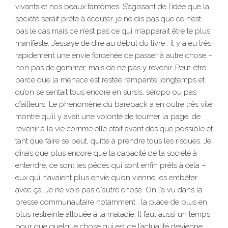
vivants et nos beaux fantômes. S’agissant de l’idée que la
société serait prête à écouter, je ne dis pas que ce n’est
pas le cas mais ce n’est pas ce qui m’apparait être le plus
manifeste. J’essaye de dire au début du livre : il y a eu très
rapidement une envie forcenée de passer à autre chose –
non pas de gommer, mais de ne pas y revenir. Peut-être
parce que la menace est restée rampante longtemps et
qu’on se sentait tous encore en sursis, séropo ou pas
d’ailleurs. Le phénomène du bareback a en outre très vite
montré qu’il y avait une volonté de tourner la page, de
revenir à la vie comme elle était avant dès que possible et
tant que faire se peut, quitte à prendre tous les risques. Je
dirais que plus encore que la capacité de la société à
entendre, ce sont les pédés qui sont enfin prêts à cela –
eux qui n’avaient plus envie qu’on vienne les embêter
avec ça. Je ne vois pas d’autre chose. On l’a vu dans la
presse communautaire notamment : la place de plus en
plus restreinte allouée à la maladie. Il faut aussi un temps
pour que quelque chose qui est de l’actualité devienne