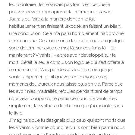
leur contraire. Je ne voyais pas très bien ce que je
pouvais développer après cela, même en asseyant.
J’aurais pu faire à la manière dont on le fait
habituellement en finissant l’exposé, en faisant un bilan,
une conclusion. Cela m’a paru horriblement inapproprié
et mécanique. C’est une sorte de pied de nez en quelque
sorte de terminer avec ce mot là, sur ces films là – Et
maintenant ? Vivants ! – après avoir développé sur la
mort. C’était la seule conclusion logique qui s’est offerte à
ce moment-là. Mais par-dessus tout, je crois que je
voulais exprimer le fait qu’avoir enfin évoqué ces
moments douloureux nous laisse plus en vie. Parce que
les avoir niés, maltraités, refoulés pendant tant de temps
nous avait coupé d’une partie de nous. « Vivants » est
simplement la synthèse du chemin que j’ai raconté dans
le livre.
J’imaginais que tu désignais plus ceux qui sont morts que
les vivants. Comme pour dire qu’ils sont bien parmi nous,
que d’avoir parlé d’eux les a rendus vivants un temps.