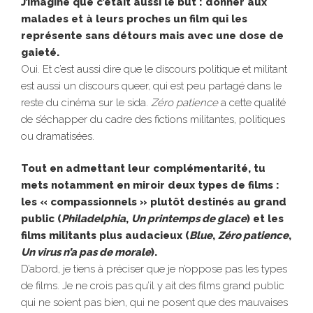
J’imagine que c’était aussi le but : donner aux
malades et à leurs proches un film qui les
représente sans détours mais avec une dose de
gaieté.
Oui. Et c’est aussi dire que le discours politique et militant
est aussi un discours queer, qui est peu partagé dans le
reste du cinéma sur le sida.
Zéro patience
a cette qualité
de s’échapper du cadre des fictions militantes, politiques
ou dramatisées.
Tout en admettant leur complémentarité, tu
mets notamment en miroir deux types de films :
les « compassionnels » plutôt destinés au grand
public (
Philadelphia
,
Un
printemps de glace
) et les
films militants plus audacieux (
Blue
,
Zéro patience
,
Un
virus n’a pas de morale
).
D’abord, je tiens à préciser que je n’oppose pas les types
de films. Je ne crois pas qu’il y ait des films grand public
qui ne soient pas bien, qui ne posent que des mauvaises