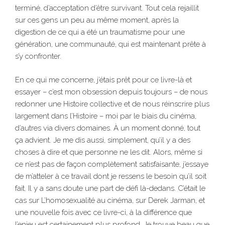
terminé, d’acceptation d’être survivant. Tout cela rejaillit
sur ces gens un peu au même moment, après la
digestion de ce qui a été un traumatisme pour une
génération, une communauté, qui est maintenant prête à
s’y confronter.
En ce qui me concerne, j’étais prêt pour ce livre-là et
essayer – c’est mon obsession depuis toujours – de nous
redonner une Histoire collective et de nous réinscrire plus
largement dans l’Histoire – moi par le biais du cinéma,
d’autres via divers domaines. À un moment donné, tout
ça advient. Je me dis aussi, simplement, qu’il y a des
choses à dire et que personne ne les dit. Alors, même si
ce n’est pas de façon complètement satisfaisante, j’essaye
de m’atteler à ce travail dont je ressens le besoin qu’il soit
fait. Il y a sans doute une part de défi là-dedans. C’était le
cas sur L’homosexualité au cinéma, sur Derek Jarman, et
une nouvelle fois avec ce livre-ci, à la différence que
l’enjeu est certainement plus profond. Je trouve beau que