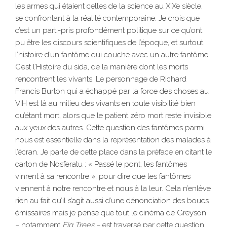
les armes qui étaient celles de la science au XIXe siècle,
se confrontant à la réalité contemporaine. Je crois que
c’est un parti-pris profondément politique sur ce qu’ont
pu être les discours scientifiques de l’époque, et surtout
l’histoire d’un fantôme qui couche avec un autre fantôme.
C’est l’Histoire du sida, de la manière dont les morts
rencontrent les vivants. Le personnage de Richard
Francis Burton qui a échappé par la force des choses au
VIH est là au milieu des vivants en toute visibilité bien
qu’étant mort, alors que le patient zéro mort reste invisible
aux yeux des autres. Cette question des fantômes parmi
nous est essentielle dans la représentation des malades à
l’écran. Je parle de cette place dans la préface en citant le
carton de Nosferatu : « Passé le pont, les fantômes
vinrent à sa rencontre », pour dire que les fantômes
viennent à notre rencontre et nous à la leur. Cela n’enlève
rien au fait qu’il s’agit aussi d’une dénonciation des boucs
émissaires mais je pense que tout le cinéma de Greyson
– notamment
Fig Trees
– est traversé par cette question