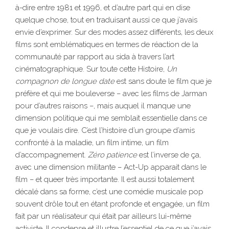
à-dire entre 1981 et 1996, et d’autre part qui en dise
quelque chose, tout en traduisant aussi ce que j’avais
envie d’exprimer. Sur des modes assez différents, les deux
films sont emblématiques en termes de réaction de la
communauté par rapport au sida à travers l’art
cinématographique. Sur toute cette Histoire,
Un
compagnon de longue date
est sans doute le film que je
préfère et qui me bouleverse – avec les films de Jarman
pour d’autres raisons –, mais auquel il manque une
dimension politique qui me semblait essentielle dans ce
que je voulais dire. C’est l’histoire d’un groupe d’amis
confronté à la maladie, un film intime, un film
d’accompagnement.
Zéro patience
est l’inverse de ça,
avec une dimension militante – Act-Up apparait dans le
film – et queer très importante. Il est aussi totalement
décalé dans sa forme, c’est une comédie musicale pop
souvent drôle tout en étant profonde et engagée, un film
fait par un réalisateur qui était par ailleurs lui-même
activiste. Il condense et illustre l’essentiel de ce que j’avais