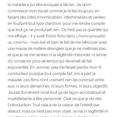
la maladie a pu être évoquée à l’écran. J’ai donc
commencé mon travail comme je le fais toujours, en
faisant des listes innombrables, interminables et variées,
en fouillant tout type d’archive, pour me rendre compte
que tout ça ne produisait rien. Ce n’est pas la quantité qui
m’a effrayé – il y avait 6000 films dans
L’homosexualité
au cinéma
– mais bel et bien le fait de me retrouver avec
une masse de matière étrangère que je ne maîtrisais pas,
et que je ne me sentais ni la légitimité d’aborder ni l’envie
d’y consacrer plus de temps qui devenait de fait
exponentiel. En somme, cela me faisait perdre mon fil
conducteur puisque tout compte fait, mis à part la
maladie, ces films n’ont vraiment rien de commun entre
eux, ni leurs démarches, ni leurs formes, ni leurs objectifs.
J’aurais forcément noué tout ça de façon acrobatique et
insatisfaisante à titre personnel. C’est ce que je dis dès
l’introduction. Tout cela a de la valeur, de l’intérêt par
ailleurs, mais ce n’est pas mon objet. Je n’ai ni légitimité ni