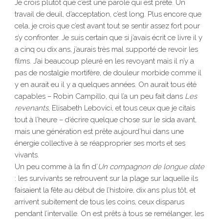
Je crois plutôt que c’est une parole qui est prête. Un
travail de deuil, d’acceptation, c’est long. Plus encore que
cela, je crois que c’est avant tout se sentir assez fort pour
s’y confronter. Je suis certain que si j’avais écrit ce livre il y
a cinq ou dix ans, j’aurais très mal supporté de revoir les
films. J’ai beaucoup pleuré en les revoyant mais il n’y a
pas de nostalgie mortifère, de douleur morbide comme il
y en aurait eu il y a quelques années. On aurait tous été
capables – Robin Campillo, qui l’a un peu fait dans
Les
revenants
, Elisabeth Lebovici, et tous ceux que je citais
tout à l’heure – d’écrire quelque chose sur le sida avant,
mais une génération est prête aujourd’hui dans une
énergie collective à se réapproprier ses morts et ses
vivants.
Un peu comme à la fin d’
Un compagnon de longue date
: les survivants se retrouvent sur la plage sur laquelle ils
faisaient la fête au début de l’histoire, dix ans plus tôt, et
arrivent subitement de tous les coins, ceux disparus
pendant l’intervalle. On est prêts à tous se remélanger, les