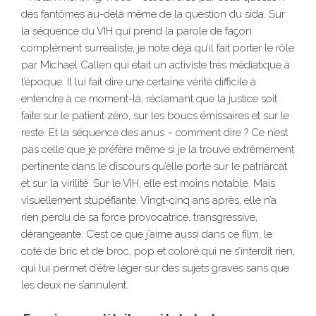
des fantômes au-delà même de la question du sida. Sur
la séquence du VIH qui prend la parole de façon
complément surréaliste, je note déjà qu’il fait porter le rôle
par Michael Callen qui était un activiste très médiatique à
l’époque. Il lui fait dire une certaine vérité difficile à
entendre à ce moment-là, réclamant que la justice soit
faite sur le patient zéro, sur les boucs émissaires et sur le
reste. Et la séquence des anus – comment dire ? Ce n’est
pas celle que je préfère même si je la trouve extrêmement
pertinente dans le discours qu’elle porte sur le patriarcat
et sur la virilité. Sur le VIH, elle est moins notable. Mais
visuellement stupéfiante. Vingt-cinq ans après, elle n’a
rien perdu de sa force provocatrice, transgressive,
dérangeante. C’est ce que j’aime aussi dans ce film, le
coté de bric et de broc, pop et coloré qui ne s’interdit rien,
qui lui permet d’être léger sur des sujets graves sans que
les deux ne s’annulent.