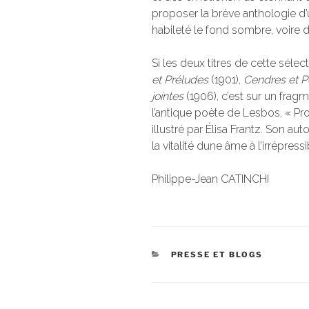
proposer la brève anthologie d
habileté le fond sombre, voire dé
Si les deux titres de cette sélec
et Préludes
(1901),
Cendres et P
jointes
(1906), c’est sur un frag
l’antique poète de Lesbos, « Pro
illustré par Élisa Frantz. Son aut
la vitalité dune âme à l’irrépress
Philippe-Jean CATINCHI
CATÉGORIES
PRESSE ET BLOGS