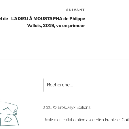
SUIVANT
Article
suivant
l de
L’ADIEU À MOUSTAPHA de Phiippe
Vallois, 2019, vu en primeur
Recherche
pour
:
2021 © ErosOnyx Éditions
Réalisé en collaboration avec
Elisa Frantz
et
Gui