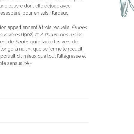
’une œuvre dont elle déjoue avec
sespéré, pour en saisir l’ardeur.
tion appartiennent à trois recueils,
Études
oussières
(1902) et
À l’heure des mains
ment de
Sapho
qui adapte les vers de
longe la nuit », que se ferme le recueil
oportrait dit mieux que tout l’allégresse et
ible sensualité.»