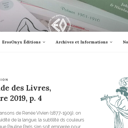
lle jetée à la mer ?
ErosOnyx Éditions
Archives et Informations
No
TION
e des Livres,
e 2019, p. 4
hansons de Renée Vivien (1877-1909), on
uidité de la langue, la subtilité ds couleurs
ue Pauline Paris s’en soit emparée pour