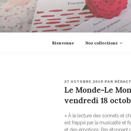
Aller
au
contenu
principal
EROSONYX
Tout livre n’est-il pas une boutei
Bienvenue
Nos collections
PUBLIÉ
27 OCTOBRE 2019
PAR
RÉDAC
LE
Le Monde-Le Mond
vendredi 18 octobr
« À la lecture des sonnets et c
est frappé par la musicalité et fl
et des émotions. Pas étonnant q