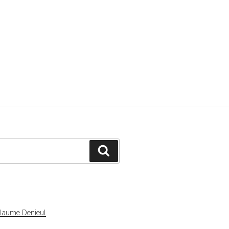
Recherche
llaume Denieul