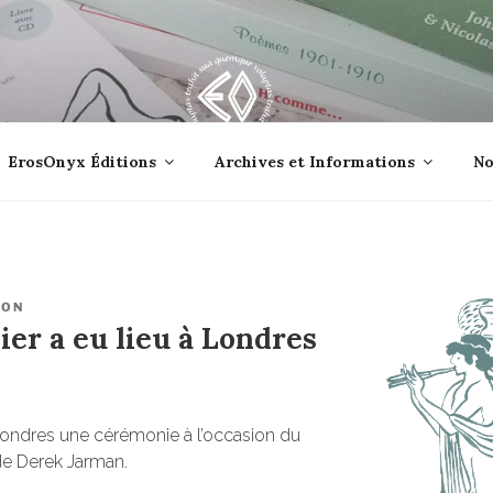
lle jetée à la mer ?
ErosOnyx Éditions
Archives et Informations
No
ION
ier a eu lieu à Londres
à Londres une cérémonie à l’occasion du
de Derek Jarman.