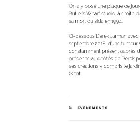
On a y posé une plaque ce jour-
Butler’s Wharf studio, à droite d
sa mort du sida en 1994.
Ci-dessous Derek Jarman avec s
septembre 2018, d’une tumeur au
constamment présent auprès de De
présence aux côtés de Derek pen
ses créations y compris le jar
(Kent
CATÉGORIES
EVÉNEMENTS