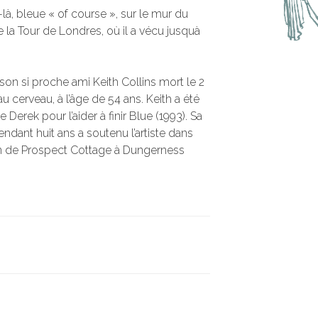
là, bleue « of course », sur le mur du
e la Tour de Londres, où il a vécu jusquà
on si proche ami Keith Collins mort le 2
 cerveau, à l’âge de 54 ans. Keith a été
rek pour l’aider à finir Blue (1993). Sa
dant huit ans a soutenu l’artiste dans
din de Prospect Cottage à Dungerness