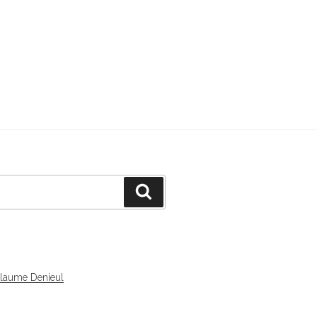
Recherche
llaume Denieul