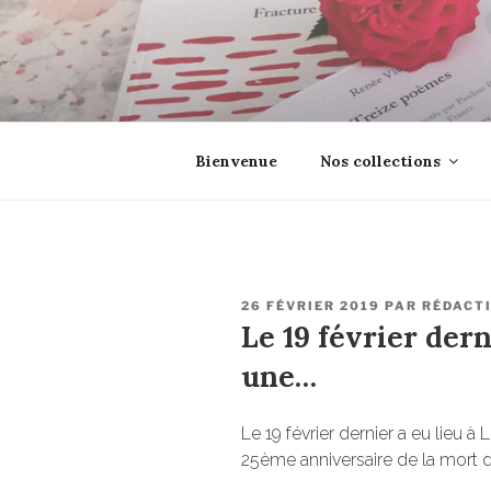
Aller
au
contenu
principal
EROSONYX
Tout livre n’est-il pas une boutei
Bienvenue
Nos collections
PUBLIÉ
26 FÉVRIER 2019
PAR
RÉDACT
LE
Le 19 février dern
une…
Le 19 février dernier a eu lieu 
25ème anniversaire de la mort 