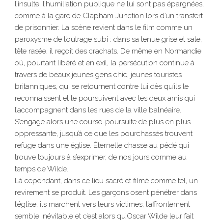
l’insulte, l’humiliation publique ne lui sont pas épargnées,
comme à la gare de Clapham Junction lors d’un transfert
de prisonnier. La scène revient dans le film comme un
paroxysme de l’outrage subi : dans sa tenue grise et sale,
tête rasée, il reçoit des crachats. De même en Normandie
où, pourtant libéré et en exil, la persécution continue à
travers de beaux jeunes gens chic, jeunes touristes
britanniques, qui se retournent contre lui dès qu’ils le
reconnaissent et le poursuivent avec les deux amis qui
l’accompagnent dans les rues de la ville balnéaire.
S’engage alors une course-poursuite de plus en plus
oppressante, jusqu’à ce que les pourchassés trouvent
refuge dans une église. Éternelle chasse au pédé qui
trouve toujours à s’exprimer, de nos jours comme au
temps de Wilde.
Là cependant, dans ce lieu sacré et filmé comme tel, un
revirement se produit. Les garçons osent pénétrer dans
l’église, ils marchent vers leurs victimes, l’affrontement
semble inévitable et c’est alors qu’Oscar Wilde leur fait