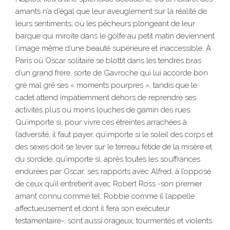
amants n’a d’égal que leur aveuglement sur la réalité de
leurs sentiments, où les pêcheurs plongeant de leur
barque qui miroite dans le golfe au petit matin deviennent
l’image même d’une beauté supérieure et inaccessible. À
Paris où Oscar solitaire se blottit dans les tendres bras
d’un grand frère, sorte de Gavroche qui lui accorde bon
gré mal gré ses « moments pourpres », tandis que le
cadet attend impatiemment dehors de reprendre ses
activités plus ou moins louches de gamin des rues.
Qu’importe si, pour vivre ces étreintes arrachées à
l’adversité, il faut payer, qu’importe si le soleil des corps et
des sexes doit se lever sur le terreau fétide de la misère et
du sordide, qu’importe si, après toutes les souffrances
endurées par Oscar, ses rapports avec Alfred, à l’opposé
de ceux qu’il entretient avec Robert Ross -son premier
amant connu comme tel, Robbie comme il l’appelle
affectueusement et dont il fera son exécuteur
testamentaire-, sont aussi orageux, tourmentés et violents