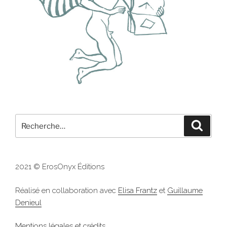
Recherche
Recher
pour
:
2021 © ErosOnyx Éditions
Réalisé en collaboration avec
Elisa Frantz
et
Guillaume
Denieul
Mentions légales et crédits