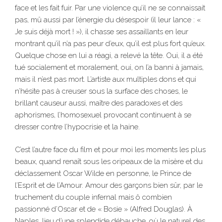
face et les fait fuir. Par une violence qu’il ne se connaissait
pas, mû aussi par l’énergie du désespoir (il leur lance : «
Je suis déjà mort ! »), il chasse ses assaillants en leur
montrant qu’il n’a pas peur d’eux, qu’il est plus fort qu’eux.
Quelque chose en lui a réagi, a relevé la tête. Oui, il a été
tué socialement et moralement, oui, on l’a banni à jamais,
mais il n’est pas mort. L’artiste aux multiples dons et qui
n’hésite pas à creuser sous la surface des choses, le
brillant causeur aussi, maître des paradoxes et des
aphorismes, l’homosexuel provocant continuent à se
dresser contre l’hypocrisie et la haine.
C’est l’autre face du film et pour moi les moments les plus
beaux, quand renaît sous les oripeaux de la misère et du
déclassement Oscar Wilde en personne, le Prince de
l’Esprit et de l’Amour. Amour des garçons bien sûr, par le
truchement du couple infernal mais ô combien
passionné d’Oscar et de « Bosie » (Alfred Douglas). À
Naples, lieu d’une splendide débauche, où le naturel des