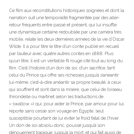
Ce film aux reconstitutions historiques soignées et dont la
narration suit une temporalité fragmentée par des aller-
retour fréquents entre passé et présent, qui lui insuffle
une dynamique certaine redoublée par une caméra très
mobile, relate les deux dernières années de la vie d’Oscar
Wilde. Il a pour titre le titre d’un conte publié en recueil
par l’auteur avec quatre autres contes en 1888. Plus
qu’un titre, il est un véritable fil rouge cité tout au long du
film. C’est l’histoire d’un don de soi, d’un sacrifice, tant
celui du Prince qui offre ses richesses jusqu’à s’anéantir
lui-même, c’est-à-dire anéantir sa propre beauté, à ceux
qui souffrent et sont dans la misère, que celui de l’oiseau
(hirondelle ou martinet selon les traductions de
« swallow ») qui, pour aider le Prince, par amour pour lui,
reporte sans cesse son voyage en Égypte, seul
susceptible pourtant de lui éviter le froid fatal de l’hiver.
Un don de soi absolu donc, poussé jusqu’à son
dénouement tragique, jusqu’à la mort, et qui fait aussi de