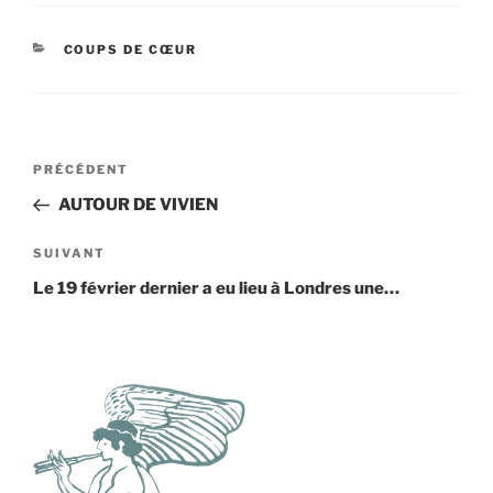
CATÉGORIES
COUPS DE CŒUR
Navigation
Article
PRÉCÉDENT
de
précédent
AUTOUR DE VIVIEN
l’article
Article
SUIVANT
suivant
Le 19 février dernier a eu lieu à Londres une…