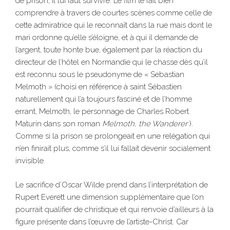
de prison, il lui faut survivre. Le film le fait bien
comprendre à travers de courtes scènes comme celle de
cette admiratrice qui le reconnaît dans la rue mais dont le
mari ordonne qu’elle s’éloigne, et à qui il demande de
l’argent, toute honte bue, également par la réaction du
directeur de l’hôtel en Normandie qui le chasse dès qu’il
est reconnu sous le pseudonyme de « Sebastian
Melmoth » (choisi en référence à saint Sébastien
naturellement qui l’a toujours fasciné et de l’homme
errant, Melmoth, le personnage de Charles Robert
Maturin dans son roman
Melmoth, the Wanderer
).
Comme si la prison se prolongeait en une relégation qui
n’en finirait plus, comme s’il lui fallait devenir socialement
invisible.
Le sacrifice d’Oscar Wilde prend dans l’interprétation de
Rupert Everett une dimension supplémentaire que l’on
pourrait qualifier de christique et qui renvoie d’ailleurs à la
figure présente dans l’œuvre de l’artiste-Christ. Car