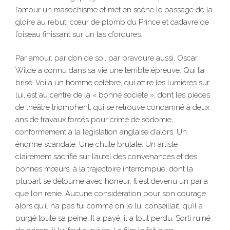
l’amour un masochisme et met en scène le passage de la
gloire au rebut, cœur de plomb du Prince et cadavre de
l’oiseau finissant sur un tas d’ordures.
Par amour, par don de soi, par bravoure aussi, Oscar
Wilde a connu dans sa vie une terrible épreuve. Qui l’a
brisé. Voilà un homme célèbre, qui attire les lumières sur
lui, est au centre de la « bonne société », dont les pièces
de théâtre triomphent, qui se retrouve condamné à deux
ans de travaux forcés pour crime de sodomie,
conformément à la législation anglaise d’alors. Un
énorme scandale. Une chute brutale. Un artiste
clairement sacrifié sur l’autel des convenances et des
bonnes mœurs, à la trajectoire interrompue, dont la
plupart se détourne avec horreur. Il est devenu un paria
que l’on renie. Aucune considération pour son courage
alors qu’il n’a pas fui comme on le lui conseillait, qu’il a
purgé toute sa peine. Il a payé, il a tout perdu. Sorti ruiné