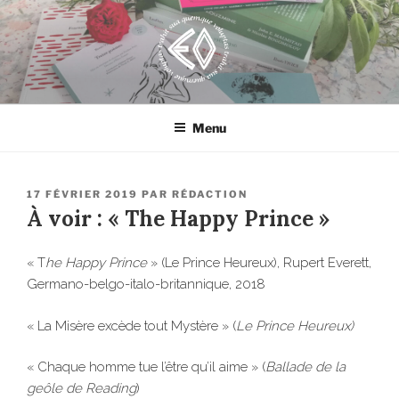
Aller
au
contenu
principal
EROSONYX
Tout livre n’est-il pas une bouteille jetée à la mer ?
Menu
PUBLIÉ
17 FÉVRIER 2019
PAR
RÉDACTION
LE
À voir : « The Happy Prince »
« T
he Happy Prince
» (Le Prince Heureux), Rupert Everett,
Germano-belgo-italo-britannique, 2018
« La Misère excède tout Mystère » (
Le Prince Heureux)
« Chaque homme tue l’être qu’il aime » (
Ballade de la
geôle de Reading
)