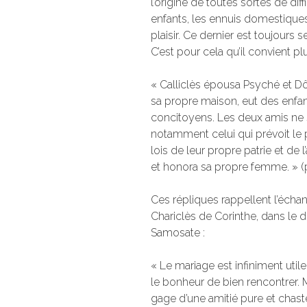
l’origine de toutes sortes de diffi
enfants, les ennuis domestiques,
plaisir. Ce dernier est toujours 
C’est pour cela qu’il convient plu
« Calliclès épousa Psyché et D
sa propre maison, eut des enfant
concitoyens. Les deux amis ne s
notamment celui qui prévoit le 
lois de leur propre patrie et de
et honora sa propre femme. » (p
Ces répliques rappellent l’échan
Chariclès de Corinthe, dans le
Samosate :
« Le mariage est infiniment utile
le bonheur de bien rencontrer.
gage d’une amitié pure et chaste