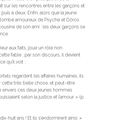
t sur les rencontres entre les garçons et
 puis à deux. Enfin, alors que la jeune
s tombe amoureux de Psyché et Dôros
ousine de son ami : les deux garçons se
ance.
ieur aux faits, joue un rôle non
ette fable ; par son discours, il devient
 qu’il voit :
rtels regardent les affaires humaines, ils
r cette très belle chose, et peut-être
ie envers ces deux jeunes hommes
ouissaient selon la justice et l’amour. » (p.
x-huit ans ! Et ils s’endormirent ainsi. »