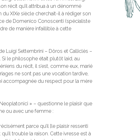
son récit qu’il attribua à un dénommé
en du XIXe siècle cherchait-il à rédiger son
tface de Domenico Conoscenti (spécialiste
dre de manière infaillible à cette
e Luigi Settembrini – Dôros et Calliclès –
i le philosophe était plutôt laid, au
niens du récit, il s’est, comme eux, marié
riages ne sont pas une vocation tardive,
oi accompagnée du respect pour la mère
 I Neoplatonici » – questionne le plaisir que
e ou avec une femme :
récisément parce qu’il [le plaisir ressenti
u’il trouble la raison. Cette ivresse est à