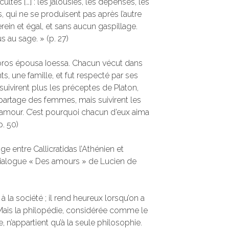
cultés […] : les jalousies, les dépenses, les
 qui ne se produisent pas après l’autre
serein et égal, et sans aucun gaspillage.
s au sage. » (p. 27)
ôros épousa Ioessa. Chacun vécut dans
s, une famille, et fut respecté par ses
uivirent plus les préceptes de Platon,
partage des femmes, mais suivirent les
 l’amour. C’est pourquoi chacun d’eux aima
. 50)
ge entre Callicratidas l’Athénien et
 dialogue « Des amours » de Lucien de
 à la société ; il rend heureux lorsqu’on a
 Mais la philopédie, considérée comme le
, n’appartient qu’à la seule philosophie.