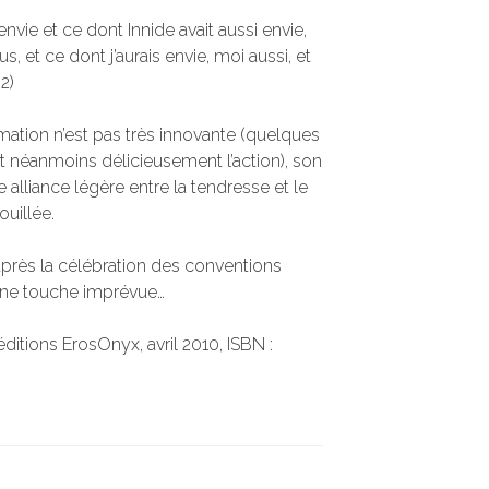
t envie et ce dont Innide avait aussi envie,
s, et ce dont j’aurais envie, moi aussi, et
2)
ormation n’est pas très innovante (quelques
t néanmoins délicieusement l’action), son
ne alliance légère entre la tendresse et le
ouillée.
après la célébration des conventions
t une touche imprévue…
éditions ErosOnyx, avril 2010, ISBN :