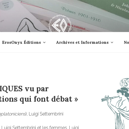
lle jetée à la mer ?
ErosOnyx Éditions
Archives et Informations
No
IQUES vu par
tions qui font débat »
platoniciens
), Luigi Settembrini
, Luigi Settembrini et les femmes, Luigi