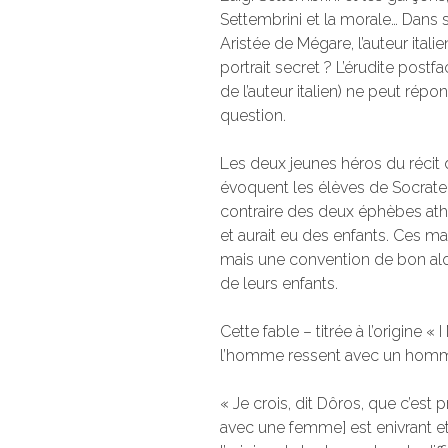
Settembrini et la morale… Dans 
Aristée de Mégare, l’auteur itali
portrait secret ? L’érudite pos
de l’auteur italien) ne peut répon
question.
Les deux jeunes héros du récit d
évoquent les élèves de Socrate. S
contraire des deux éphèbes athé
et aurait eu des enfants. Ces ma
mais une convention de bon al
de leurs enfants.
Cette fable – titrée à l’origine «
l’homme ressent avec un homm
« Je crois, dit Dôros, que c’est p
avec une femme] est enivrant et q