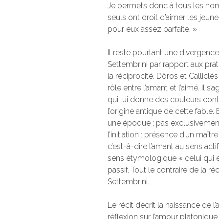
Je permets donc à tous les hom
seuls ont droit d’aimer les jeun
pour eux assez parfaite. »
Il reste pourtant une divergence
Settembrini par rapport aux pra
la réciprocité. Dôros et Calliclès
rôle entre l’amant et l’aimé. Il s’
qui lui donne des couleurs con
l’origine antique de cette fable. E
une époque ; pas exclusivement
l’initiation : présence d’un maître
c’est-à-dire l’amant au sens actif
sens étymologique « celui qui es
passif. Tout le contraire de la r
Settembrini.
Le récit décrit la naissance de l
réflexion sur l’amour platonique