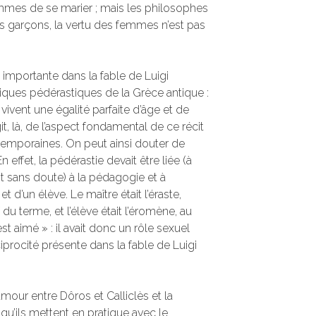
mes de se marier ; mais les philosophes
es garçons, la vertu des femmes n’est pas
 importante dans la fable de Luigi
tiques pédérastiques de la Grèce antique :
 vivent une égalité parfaite d’âge et de
agit, là, de l’aspect fondamental de ce récit
temporaines. On peut ainsi douter de
n effet, la pédérastie devait être liée (à
 sans doute) à la pédagogie et à
 et d’un élève. Le maître était l’éraste,
 du terme, et l’élève était l’éromène, au
t aimé » : il avait donc un rôle sexuel
éciprocité présente dans la fable de Luigi
’amour entre Dôros et Calliclès et la
 qu’ils mettent en pratique avec le