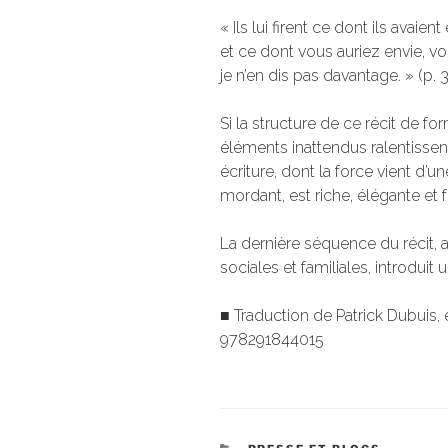
« Ils lui firent ce dont ils avaien
et ce dont vous auriez envie, vou
je n’en dis pas davantage. » (p. 3
Si la structure de ce récit de f
éléments inattendus ralentissen
écriture, dont la force vient d’u
mordant, est riche, élégante et f
La dernière séquence du récit, 
sociales et familiales, introdui
■ Traduction de Patrick Dubuis, 
978291844015