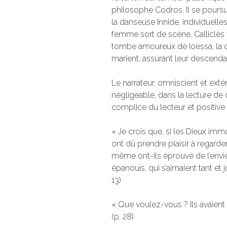
philosophe Codros. Il se poursui
la danseuse Innide, individuelles
femme sort de scène, Calliclè
tombe amoureux de Ioessa, la c
marient, assurant leur descend
Le narrateur, omniscient et extér
négligeable, dans la lecture de c
complice du lecteur et positive ce
« Je crois que, si les Dieux immo
ont dû prendre plaisir à regarde
même ont-ils éprouvé de l’env
épanouis, qui s’aimaient tant et j
13)
« Que voulez-vous ? Ils avaient di
(p. 28)