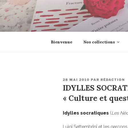
Aller
au
contenu
principal
EROSONYX
Tout livre n’est-il pas une boutei
Bienvenue
Nos collections
PUBLIÉ
28 MAI 2010
PAR
RÉDACTION
LE
IDYLLES SOCRAT
« Culture et ques
Idylles socratiques
(
Les Néo
Luigi Settembrini et les garçons