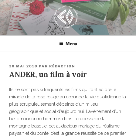
Aller
au
contenu
principal
EROSONYX
Tout livre n’est-il pas une bouteille jetée à la mer ?
Menu
PUBLIÉ
30 MAI 2010
PAR
RÉDACTION
LE
ANDER, un film à voir
Ils ne sont pas si fréquents les films qui font éclore le
miracle de la rose rouge au cœur de la vie quotidienne la
plus scrupuleusement dépeinte d’un milieu
géographique et social d’aujourd’hui. L’avènement d’un
bel amour entre hommes dans la rudesse de la
montagne basque, cet audacieux mariage du réalisme
paysan et du conte, c’est la grande réussite de ce premier