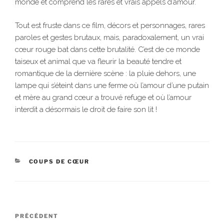
monde et comprend les rares et vrais appels d’amour.
Tout est fruste dans ce film, décors et personnages, rares
paroles et gestes brutaux, mais, paradoxalement, un vrai
cœur rouge bat dans cette brutalité. C’est de ce monde
taiseux et animal que va fleurir la beauté tendre et
romantique de la dernière scène : la pluie dehors, une
lampe qui s’éteint dans une ferme où l’amour d’une putain
et mère au grand cœur a trouvé refuge et où l’amour
interdit a désormais le droit de faire son lit !
CATÉGORIES
COUPS DE CŒUR
Navigation
Article
PRÉCÉDENT