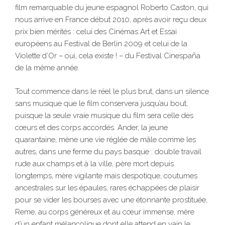
film remarquable du jeune espagnol Roberto Caston, qui
nous arrive en France début 2010, après avoir reçu deux
prix bien mérités : celui des Cinémas Art et Essai
européens au Festival de Berlin 2009 et celui de la
Violette d’Or – oui, cela existe ! – du Festival Cinespaña
de la même année.
Tout commence dans le réel le plus brut, dans un silence
sans musique que le film conservera jusqu’au bout,
puisque la seule vraie musique du film sera celle des
cœurs et des corps accordés. Ander, la jeune
quarantaine, mène une vie réglée de mâle comme les
autres, dans une ferme du pays basque : double travail
rude aux champs et à la ville, père mort depuis
longtemps, mère vigilante mais despotique, coutumes
ancestrales sur les épaules, rares échappées de plaisir
pour se vider les bourses avec une étonnante prostituée,
Reme, au corps généreux et au cœur immense, mère
d’un enfant mélancolique dont elle attend en vain le