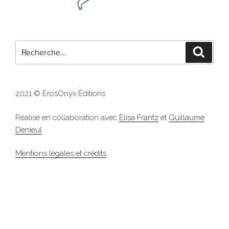
Recherche
Recher
pour
:
2021 © ErosOnyx Éditions
Réalisé en collaboration avec
Elisa Frantz
et
Guillaume
Denieul
Mentions légales et crédits