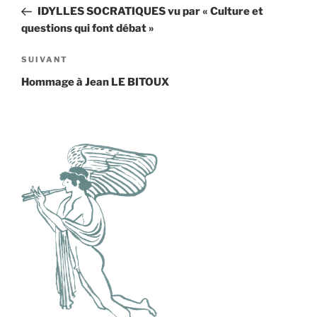
de
précédent
IDYLLES SOCRATIQUES vu par « Culture et
l’article
questions qui font débat »
Article
SUIVANT
suivant
Hommage à Jean LE BITOUX