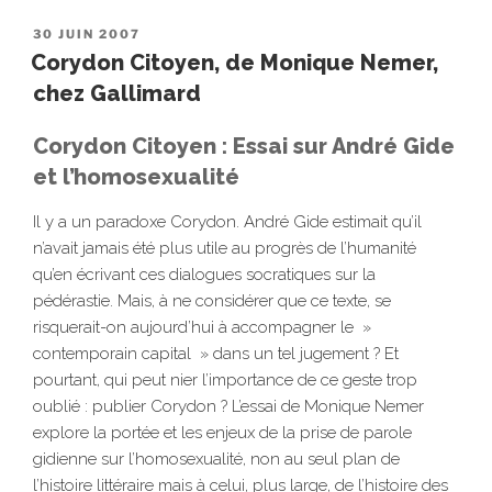
PUBLIÉ
30 JUIN 2007
LE
Corydon Citoyen, de Monique Nemer,
chez Gallimard
Corydon Citoyen : Essai sur André Gide
et l’homosexualité
Il y a un paradoxe Corydon. André Gide estimait qu’il
n’avait jamais été plus utile au progrès de l’humanité
qu’en écrivant ces dialogues socratiques sur la
pédérastie. Mais, à ne considérer que ce texte, se
risquerait-on aujourd’hui à accompagner le »
contemporain capital » dans un tel jugement ? Et
pourtant, qui peut nier l’importance de ce geste trop
oublié : publier Corydon ? L’essai de Monique Nemer
explore la portée et les enjeux de la prise de parole
gidienne sur l’homosexualité, non au seul plan de
l’histoire littéraire mais à celui, plus large, de l’histoire des