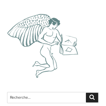
Recherche
Recher
pour
: