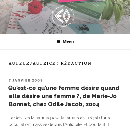
Aller
au
contenu
principal
EROSONYX
Tout livre n’est-il pas une bouteille jetée à la mer ?
Menu
AUTEUR/AUTRICE :
RÉDACTION
PUBLIÉ
7 JANVIER 2008
LE
Qu’est-ce qu’une femme désire quand
elle désire une femme ?, de Marie-Jo
Bonnet, chez Odile Jacob, 2004
Le désir de la femme pour la femme est l’objet d’une
occultation massive depuis l’Antiquité. Et pourtant, il