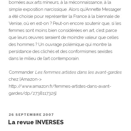
bornées aux arts mineurs, à la méconnaissance, à la
simple exposition narcissique. Alors qu’Annette Messager
a été choisie pour représenter la France à la biennale de
Venise, où en est-on ? Peut-on encore soutenir que, si les
femmes sont moins bien considérées en art, c’est parce
que leurs œuvres seraient de moindre valeur que celles
des hommes ? Un ouvrage polémique qui montre la
persistance des clichés et des conformismes sexistes
dans le milieu de l’art contemporain.
Commander
Les femmes artistes dans les avant-gardes
chez [Amazon->
http://www.amazon.fr/femmes-artistes-dans-avant-
gardes/dp/2738117325]
PUBLIÉ
26 SEPTEMBRE 2007
LE
La revue INVERSES