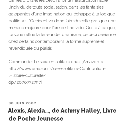
par les droits et les devoirs. Or la masturbation isole
l’individu de toute socialisation, dans les fantaisies
galopantes d’une imagination qui échappe à la logique
politique. L’Occident va donc faire de cette pratique une
menace majeure pour l’ère de l’individu. Quitte à ce que,
lorsque reflue la terreur de l’onanisme, celui-ci devienne
chez certains contemporains la forme suprême et
revendiquée du plaisir.
Commander Le sexe en solitaire chez [Amazon->
http://www.amazon.fr/sexe-solitaire-Contribution-
lHistoire-culturelle/
dp/2070732797]
PUBLIÉ
30 JUIN 2007
LE
Alexis, Alexia…, de Achmy Halley, Livre
de Poche Jeunesse