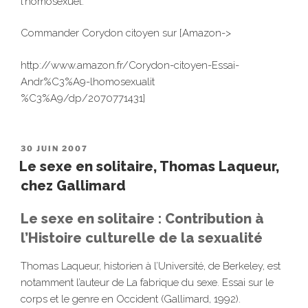
l’homosexuel.
Commander Corydon citoyen sur [Amazon->
http://www.amazon.fr/Corydon-citoyen-Essai-
Andr%C3%A9-lhomosexualit
%C3%A9/dp/2070771431]
PUBLIÉ
30 JUIN 2007
LE
Le sexe en solitaire, Thomas Laqueur,
chez Gallimard
Le sexe en solitaire : Contribution à
l’Histoire culturelle de la sexualité
Thomas Laqueur, historien à l’Université, de Berkeley, est
notamment l’auteur de La fabrique du sexe. Essai sur le
corps et le genre en Occident (Gallimard, 1992).