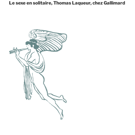
l’article
suivant
Le sexe en solitaire, Thomas Laqueur, chez Gallimard