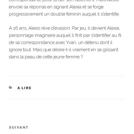
envoie sa réponse en signant Alexia et se forge
progressivement un double féminin auquel il s’identifie.
A 16 ans, Alexis rêve d’évasion. Par jeu, il devient Alexia,
personnage imaginaire auquel il finit par s’identifier au fil
de sa correspondance avec Yvan, un détenu dont il
ignore tout. Mais que désire-t-il vraiment en se glissant
dans la peau de cette jeune femme ?
CATÉGORIES
A LIRE
Navigation
de
Article
SUIVANT