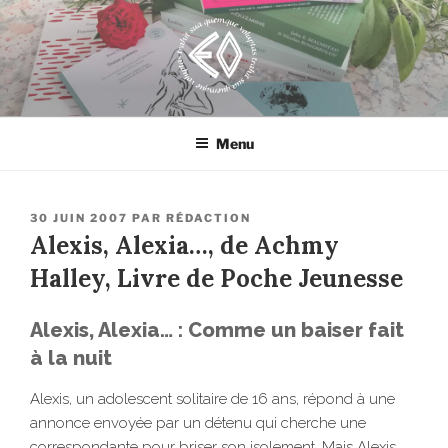
Aller
au
contenu
principal
EROSONYX
Tout livre n’est-il pas une bouteille jetée à la mer ?
Menu
PUBLIÉ
30 JUIN 2007
PAR
RÉDACTION
LE
Alexis, Alexia…, de Achmy
Halley, Livre de Poche Jeunesse
Alexis, Alexia… : Comme un baiser fait
à la nuit
Alexis, un adolescent solitaire de 16 ans, répond à une
annonce envoyée par un détenu qui cherche une
correspondante pour briser son isolement. Mais Alexis