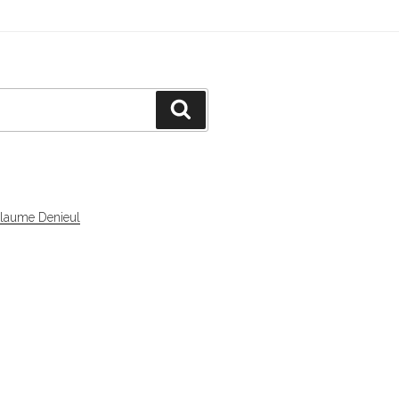
Recherche
llaume Denieul