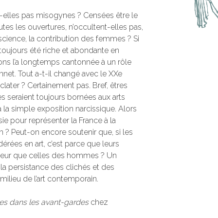
t-elles pas misogynes ? Censées être le
outes les ouvertures, n’occultent-elles pas,
science, la contribution des femmes ? Si
a toujours été riche et abondante en
tions l’a longtemps cantonnée à un rôle
net. Tout a-t-il changé avec le XXe
clater ? Certainement pas. Bref, êtres
es seraient toujours bornées aux arts
 la simple exposition narcissique. Alors
ie pour représenter la France à la
n ? Peut-on encore soutenir que, si les
rées en art, c’est parce que leurs
leur que celles des hommes ? Un
a persistance des clichés et des
ilieu de l’art contemporain.
es dans les avant-gardes
chez