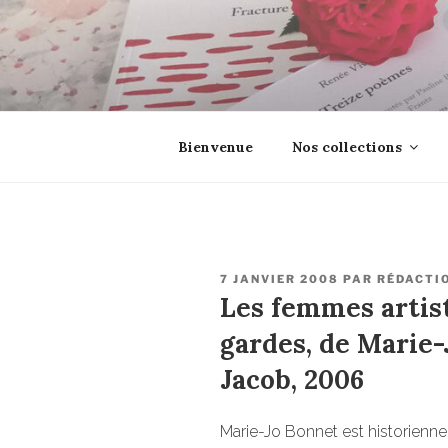
Aller
au
contenu
principal
EROSONYX
Tout livre n’est-il pas une boutei
Bienvenue
Nos collections
PUBLIÉ
7 JANVIER 2008
PAR
RÉDACTI
LE
Les femmes artist
gardes, de Marie-
Jacob, 2006
Marie-Jo Bonnet est historienne 