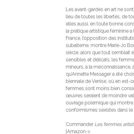
Les avant-gardes en art ne son
lieu de toutes les libertés, de t
elles aussi, en toute bonne con
la pratique artistique féminine 
France, l’opposition des institu
subalterne, montre Marie-Jo Bon
siècle, alors que tout semblait é
sensibles et délicats, les femm
mineurs, à la méconnaissance, à
qu’Annette Messager a été chois
biennale de Venise, où en est-o
femmes sont moins bien considé
œuvres seraient de moindre va
ouvrage polémique qui montre l
conformismes sexistes dans le m
Commander
Les femmes artist
[Amazon->