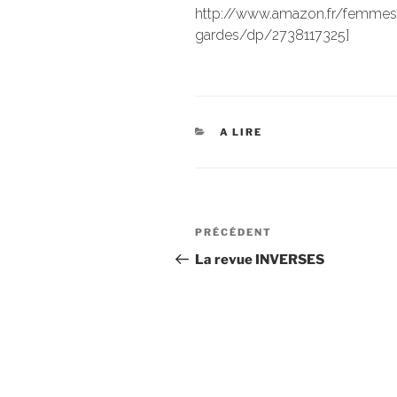
http://www.amazon.fr/femmes-
gardes/dp/2738117325]
CATÉGORIES
A LIRE
Navigation
Article
PRÉCÉDENT
de
précédent
La revue INVERSES
l’article