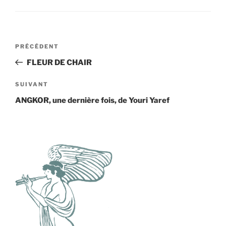
Navigation
Article
PRÉCÉDENT
de
précédent
FLEUR DE CHAIR
l’article
Article
SUIVANT
suivant
ANGKOR, une dernière fois, de Youri Yaref