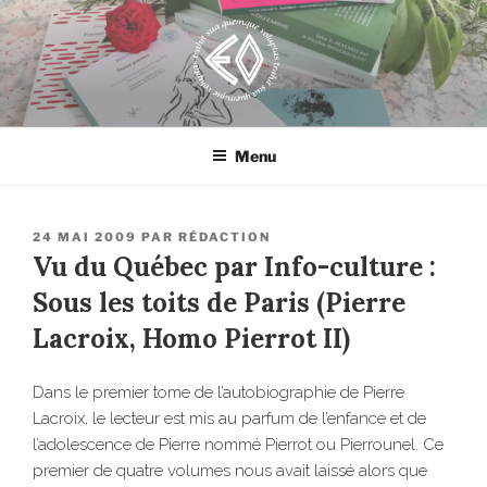
Aller
au
contenu
principal
EROSONYX
Tout livre n’est-il pas une bouteille jetée à la mer ?
Menu
PUBLIÉ
24 MAI 2009
PAR
RÉDACTION
LE
Vu du Québec par Info-culture :
Sous les toits de Paris (Pierre
Lacroix, Homo Pierrot II)
Dans le premier tome de l’autobiographie de Pierre
Lacroix, le lecteur est mis au parfum de l’enfance et de
l’adolescence de Pierre nommé Pierrot ou Pierrounel. Ce
premier de quatre volumes nous avait laissé alors que