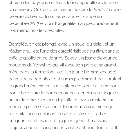
et bien des paysans sur leurs terres, agriculteurs fermiers
ou éleveurs. Or, c’est précisément le cas de
Seule la terre
de Francis Lee, sorti sur les écrans en France en
décembre 2017 et dont l’originalité marque durablement
nos mémoires de cinéphiles.
D’emblée, on est plongé, avec un souci du détail et un
réalisme qui est l’une des caractéristiques du film, dans le
difficile quotidien de Johnny Saxby, un jeune éleveur de
moutons du Yorkshire qui vit avec son père et sa grand-
mère dans la ferme familiale. Un jeune homme encadré
de ces deux parents et qui surnage comme il peut. Autant
la grand-mère exerce une vigilance discrète à la maison
dont elle assure la bonne marche, silencieuse et inquiète,
autant le père, bien que déjà affaibli par la maladie, ne
renonce pas à son autorité. Il continue à vouloir diriger
l’exploitation en donnant des ordres à son fils et en
critiquant son travail, qu’il juge en général mauvais,
toujours bâclé à son goût, insatisfaisant pour tout dire. Il