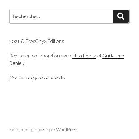
Recherche
Recher
pour
:
2021 © ErosOnyx Éditions
Réalisé en collaboration avec
Elisa Frantz
et
Guillaume
Denieul
Mentions légales et crédits
Fièrement propulsé par WordPress