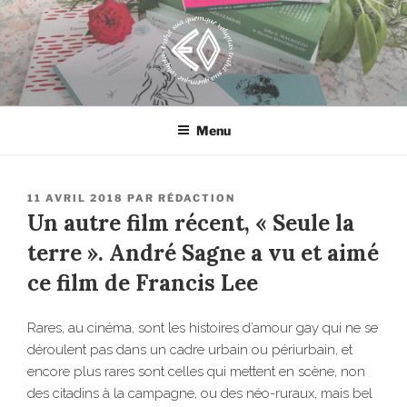
Aller
au
contenu
principal
EROSONYX
Tout livre n’est-il pas une bouteille jetée à la mer ?
Menu
PUBLIÉ
11 AVRIL 2018
PAR
RÉDACTION
LE
Un autre film récent, « Seule la
terre ». André Sagne a vu et aimé
ce film de Francis Lee
Rares, au cinéma, sont les histoires d’amour gay qui ne se
déroulent pas dans un cadre urbain ou périurbain, et
encore plus rares sont celles qui mettent en scène, non
des citadins à la campagne, ou des néo-ruraux, mais bel