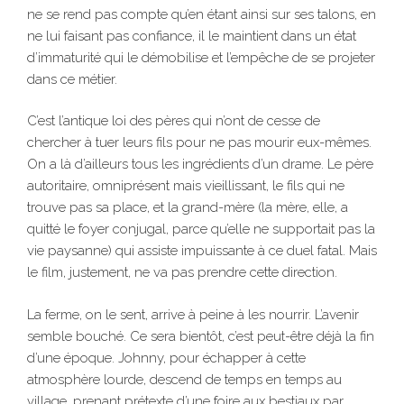
ne se rend pas compte qu’en étant ainsi sur ses talons, en
ne lui faisant pas confiance, il le maintient dans un état
d’immaturité qui le démobilise et l’empêche de se projeter
dans ce métier.
C’est l’antique loi des pères qui n’ont de cesse de
chercher à tuer leurs fils pour ne pas mourir eux-mêmes.
On a là d’ailleurs tous les ingrédients d’un drame. Le père
autoritaire, omniprésent mais vieillissant, le fils qui ne
trouve pas sa place, et la grand-mère (la mère, elle, a
quitté le foyer conjugal, parce qu’elle ne supportait pas la
vie paysanne) qui assiste impuissante à ce duel fatal. Mais
le film, justement, ne va pas prendre cette direction.
La ferme, on le sent, arrive à peine à les nourrir. L’avenir
semble bouché. Ce sera bientôt, c’est peut-être déjà la fin
d’une époque. Johnny, pour échapper à cette
atmosphère lourde, descend de temps en temps au
village, prenant prétexte d’une foire aux bestiaux par