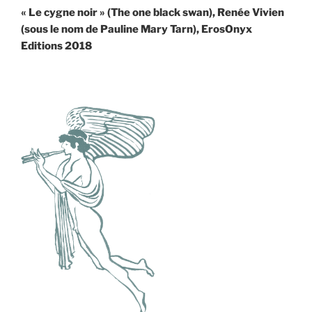
suivant
« Le cygne noir » (The one black swan), Renée Vivien
(sous le nom de Pauline Mary Tarn), ErosOnyx
Editions 2018