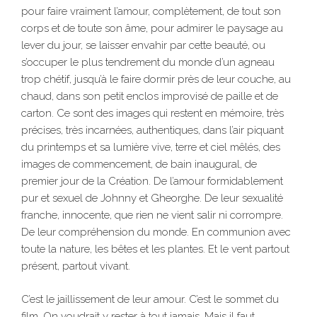
pour faire vraiment l’amour, complètement, de tout son
corps et de toute son âme, pour admirer le paysage au
lever du jour, se laisser envahir par cette beauté, ou
s’occuper le plus tendrement du monde d’un agneau
trop chétif, jusqu’à le faire dormir près de leur couche, au
chaud, dans son petit enclos improvisé de paille et de
carton. Ce sont des images qui restent en mémoire, très
précises, très incarnées, authentiques, dans l’air piquant
du printemps et sa lumière vive, terre et ciel mêlés, des
images de commencement, de bain inaugural, de
premier jour de la Création. De l’amour formidablement
pur et sexuel de Johnny et Gheorghe. De leur sexualité
franche, innocente, que rien ne vient salir ni corrompre.
De leur compréhension du monde. En communion avec
toute la nature, les bêtes et les plantes. Et le vent partout
présent, partout vivant.
C’est le jaillissement de leur amour. C’est le sommet du
film. On voudrait y rester à tout jamais. Mais il faut