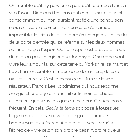
On tremble qu’il n’y parvienne pas, qu’il retombe dans sa
vie d’avant. Bien des films auraient choisi une telle fin et,
consciemment ou non, auraient ratifié d’une conclusion
morale l’issue forcément malheureuse d’un amour
impossible. Ici, rien de tel. La dernière image du film, celle
de la porte d’entrée qui se referme sur les deux hommes,
est une image d’espoir. Oui, un espoir est possible, nous
dit-elle, on peut imaginer que Johnny et Gheorghe vont
vivre leur amour là, sur cette terre du Yorkshire, s’aimant et
travaillant ensemble, nimbés de cette lumière, de cette
nature. Heureux. C’est le message du film et de son
réalisateur, Francis Lee, l’optimisme qui nous redonne
énergie et courage et nous fait enfin voir les choses
autrement que sous le signe du malheur. Ce n’est pas si
fréquent. En cela,
Seule la terre
s’oppose à toutes les
tragédies qui ont si souvent distingué les amours
homosexuelles à l’écran. À croire qu’il serait voué à
l’échec de vivre selon son propre désir. À croire que la