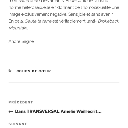
mort seule attend les amants. Et de conforter ainsi la
norme hétérosexuelle en donnant de l’homosexualité une
image exclusivement négative. Sans joie et sans avenir.
En cela,
Seule la terre
est véritablement l’anti-
Brokeback
Mountain
.
André Sagne
CATÉGORIES
COUPS DE CŒUR
Navigation
Article
PRÉCÉDENT
de
précédent
Dans TRANSVERSAL Amélie Weill écrit…
l’article
Article
SUIVANT