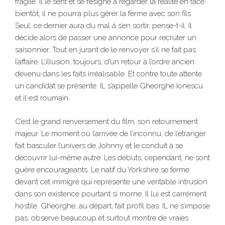
fragile. Il le sent et se résigne à regarder la réalité en face:
bientôt, il ne pourra plus gérer la ferme avec son fils.
Seul, ce dernier aura du mal à s’en sortir, pense-t-il. Il
décide alors de passer une annonce pour recruter un
saisonnier. Tout en jurant de le renvoyer s’il ne fait pas
l’affaire. L’illusion, toujours, d’un retour à l’ordre ancien
devenu dans les faits irréalisable. Et contre toute attente
un candidat se présente. IL s’appelle Gheorghe Ionescu
et il est roumain.
​C’est le grand renversement du film, son retournement
majeur. Le moment où l’arrivée de l’inconnu, de l’étranger
fait basculer l’univers de Johnny et le conduit à se
découvrir lui-même autre. Les débuts, cependant, ne sont
guère encourageants. Le natif du Yorkshire se ferme
devant cet immigré qui représente une véritable intrusion
dans son existence pourtant si morne. Il lui est carrément
hostile. Gheorghe, au départ, fait profil bas. IL ne s’impose
pas, observe beaucoup et surtout montre de vraies