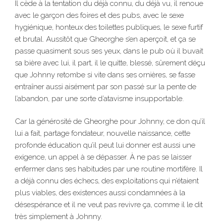
Il cède à la tentation du déjà connu, du déjà vu, il renoue
avec le garçon des foires et des pubs, avec le sexe
hygiénique, honteux des toilettes publiques, le sexe furtif
et brutal. Aussitôt que Gheorghe s’en aperçoit, et ça se
passe quasiment sous ses yeux, dans le pub où il buvait
sa bière avec lui, il part, il le quitte, blessé, sûrement déçu
que Johnny retombe si vite dans ses ornières, se fasse
entraîner aussi aisément par son passé sur la pente de
l’abandon, par une sorte d’atavisme insupportable.
Car la générosité de Gheorghe pour Johnny, ce don qu’il
lui a fait, partage fondateur, nouvelle naissance, cette
profonde éducation qu’il peut lui donner est aussi une
exigence, un appel à se dépasser. À ne pas se laisser
enfermer dans ses habitudes par une routine mortifère. Il
a déjà connu des échecs, des exploitations qui n’étaient
plus viables, des existences aussi condamnées à la
désespérance et il ne veut pas revivre ça, comme il le dit
très simplement à Johnny.