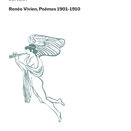
Article
suivant
Renée Vivien, Poèmes 1901-1910