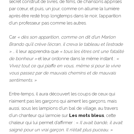
secret construit de livres, de films, de chansons apprises
par cœur, et puis, un jour, comme on allume la lumière
après être resté trop longtemps dans le noir, l’apparition
d’un professeur pas comme les autres.
Car
« dès son apparition, comme on dit d’un Marlon
Brando qu’il crève l’écran, il creva le tableau et l’estrade
»
… il leur apprendra que
« tous les êtres ont une fatalité
de bonheur »
et leur ordonne dans le même instant :
«
Vivez tout ce qui piaffe en vous, même si pour le vivre
vous passez par de mauvais chemins et de mauvais
sentiments. »
Entre-temps, il aura découvert les coups de ceux qui
n’aiment pas les garçons qui aiment les garçons, mais
aussi, sous les lampions d’un bal de village, au travers
d’un chanteur qui larmoie sur
Les mots bleus
, cette
chaleur qui lui permet d’affirmer : «
Il avait bandé, il avait
saigné pour un vrai garçon. Il n’était plus puceau. »