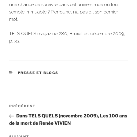
une chance de survivre dans cet univers rude où tout
semble immuable ? Pierrounel n’a pas dit son dernier
mot.
TELS QUELS magazine 280, Bruxelles, décembre 2009,
p. 33.
CATÉGORIES
PRESSE ET BLOGS
Navigation
Article
PRÉCÉDENT
de
précédent
Dans TELS QUELS (novembre 2009), Les 100 ans
l’article
de la mort de Renée VIVIEN
SUIVANT