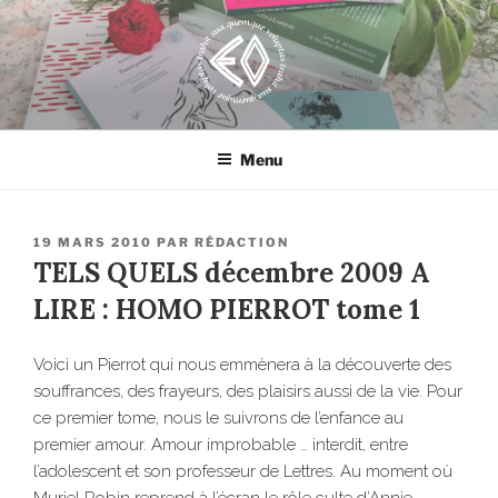
Aller
au
contenu
principal
EROSONYX
Tout livre n’est-il pas une bouteille jetée à la mer ?
Menu
PUBLIÉ
19 MARS 2010
PAR
RÉDACTION
LE
TELS QUELS décembre 2009 A
LIRE : HOMO PIERROT tome 1
Voici un Pierrot qui nous emmènera à la découverte des
souffrances, des frayeurs, des plaisirs aussi de la vie. Pour
ce premier tome, nous le suivrons de l’enfance au
premier amour. Amour improbable … interdit, entre
l’adolescent et son professeur de Lettres. Au moment où