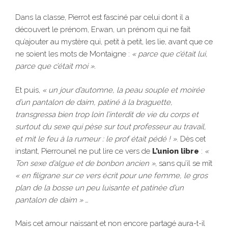
Dans la classe, Pierrot est fasciné par celui dont il a
découvert le prénom, Erwan, un prénom qui ne fait
qu’ajouter au mystère qui, petit à petit, les lie, avant que ce
ne soient les mots de Montaigne :
« parce que c’était lui,
parce que c’était moi ».
Et puis,
« un jour d’automne, la peau souple et moirée
d’un pantalon de daim, patiné à la braguette,
transgressa bien trop loin l’interdit de vie du corps et
surtout du sexe qui pèse sur tout professeur au travail,
et mit le feu à la rumeur : le prof était pédé ! »
. Dès cet
instant, Pierrounel ne put lire ce vers de
L’union libre
:
«
Ton sexe d’algue et de bonbon ancien »
, sans qu’il se mît
« en filigrane sur ce vers écrit pour une femme, le gros
plan de la bosse un peu luisante et patinée d’un
pantalon de daim » …
Mais cet amour naissant et non encore partagé aura-t-il