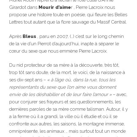
Muriel Robin reprend à l’écran le rôle culte d’Annie
Girardot dans
Mourir d’aime
r , Pierre Lacroix nous
propose une histoire toute en poésie, qui fleure les Belles
Lettres tout autant que la flore sauvage du Massif Central.
Après
Bleus
, paru en 2007, (…) c’est sur le long chemin
de la vie d’un Pierrot d’aujourd’hui, inapte à séparer le
cœur du sexe que nous emmène Pierre Lacroix.
Du nid protecteur de sa mère à la découverte, très tôt,
trop tôt sans doute, de la mort, le voici, de la naissance à
ses dix-sept ans –
« à l’âge où, dans la rue, tous les
représentants du sexe que l’on aime
vous donnent
envie de les déshabiller et de leur faire l’amour »
– avec,
pour conjurer ses frayeurs et ses questionnements, les
dernières paroles de sa mère comme talisman. Autour, il y
a la ferme où il a grandi, la ville où il étudie et où il se
confronte aux autres, les saisons, la montagne immense,
omniprésente, les animaux … mais surtout tout un monde