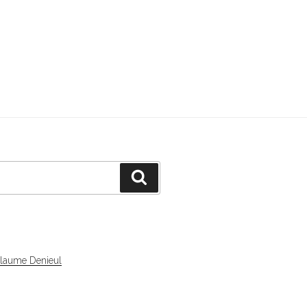
Recherche
llaume Denieul