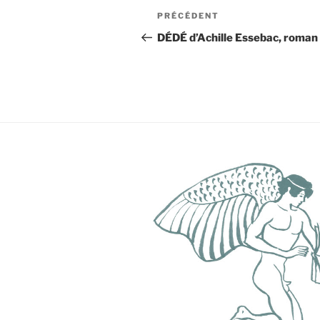
Navigation
Article
PRÉCÉDENT
de
précédent
DÉDÉ d’Achille Essebac, roman
l’article