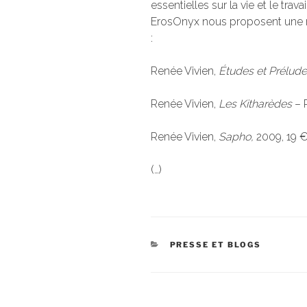
essentielles sur la vie et le trav
ErosOnyx nous proposent une r
:
Renée Vivien,
Études et Prélud
Renée Vivien,
Les Kitharèdes
– 
Renée Vivien,
Sapho,
2009, 19 
(…)
CATÉGORIES
PRESSE ET BLOGS