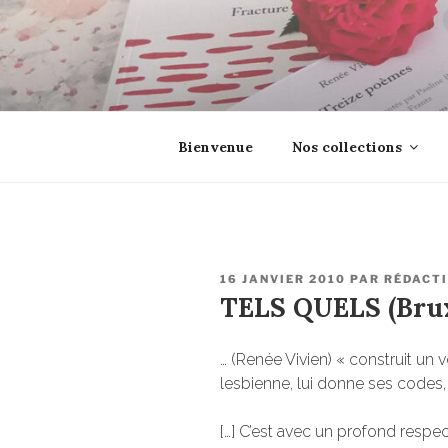
Aller
au
contenu
principal
EROSONYX
Tout livre n’est-il pas une boutei
Bienvenue
Nos collections
PUBLIÉ
16 JANVIER 2010
PAR
RÉDACT
LE
TELS QUELS (Brux
… (Renée Vivien) « construit un 
lesbienne, lui donne ses codes, 
[…] C’est avec un profond respec