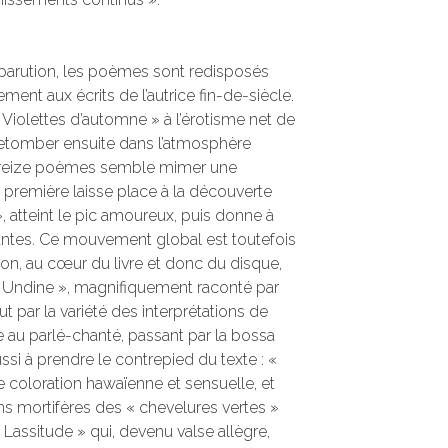
a parution, les poèmes sont redisposés
t aux écrits de l’autrice fin-de-siècle.
Violettes d’automne » à l’érotisme net de
r retomber ensuite dans l’atmosphère
, Treize poèmes semble mimer une
é première laisse place à la découverte
», atteint le pic amoureux, puis donne à
mantes. Ce mouvement global est toutefois
tion, au cœur du livre et donc du disque,
d Undine », magnifiquement raconté par
t par la variété des interprétations de
de au parlé-chanté, passant par la bossa
ussi à prendre le contrepied du texte : «
ne coloration hawaïenne et sensuelle, et
ns mortifères des « chevelures vertes »
Lassitude » qui, devenu valse allègre,