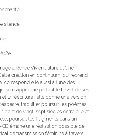
 enchanté.
e silence,
nce,
icité.
age à Renée Vivien autant qu’une
Cette création en continuum, qui reprend,
e, correspond elle aussi à l’une des
i se réapproprie partout le travail de ses
 et la réécriture : elle donne une version
speare, traduit et poursuit les poèmes
un pont de vingt-sept siècles entre elle et
ète, poursuit les fragments dans un
vre-CD émane une réalisation possible de
rtical de transmission féminine à travers