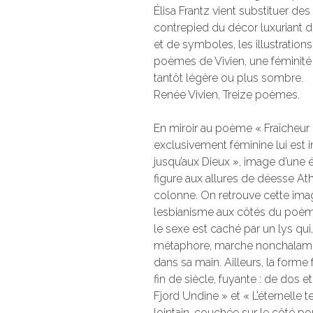
Élisa Frantz vient substituer des
contrepied du décor luxuriant d
et de symboles, les illustrati
poèmes de Vivien, une féminité p
tantôt légère ou plus sombre.
Renée Vivien, Treize poèmes.
En miroir au poème « Fraîcheur 
exclusivement féminine lui est i
jusqu’aux Dieux », image d’une
figure aux allures de déesse At
colonne. On retrouve cette imag
lesbianisme aux côtés du poème
le sexe est caché par un lys qui,
métaphore, marche nonchalamm
dans sa main. Ailleurs, la form
fin de siècle, fuyante : de dos
Fjord Undine » et « L’éternelle t
lointain, couchée sur le côté pou