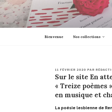
Aller
au
contenu
principal
EROSONYX
Tout livre n’est-il pas une boutei
Bienvenue
Nos collections
PUBLIÉ
11 FÉVRIER 2020
PAR
RÉDACT
LE
Sur le site En a
« Treize poèmes »
en musique et ch
La poésie lesbienne de R