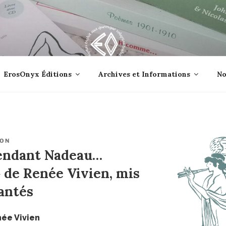
lle jetée à la mer ?
ErosOnyx Éditions
Archives et Informations
No
ION
ttendant Nadeau…
 de Renée Vivien, mis
antés
enée
Vivien