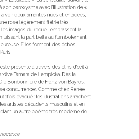
 son paroxysme avec l’illustration de «
nt à voir deux amantes nues et enlacées,
une rose légèrement flétrie très
les images du recueil embrassent la
n laissant la part belle au flamboiement
 heureuse. Elles forment des échos
Paris.
este présente à travers des clins d’œil à
tardive Tamara de Lempicka. Dès la
u Die Bonbonnière de Franz von Bayros,
 se concurrencer. Comme chez Renée
utefois évacué : les illustrations arrachent
des artistes décadents masculins et en
pelant un autre poème très moderne de
innocence