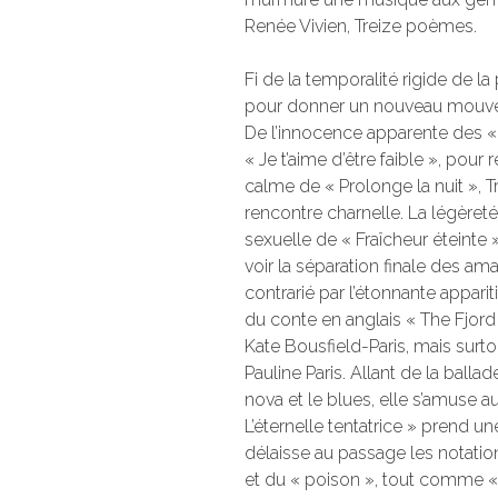
Renée Vivien, Treize poèmes.
Fi de la temporalité rigide de l
pour donner un nouveau mouvemen
De l’innocence apparente des « 
« Je t’aime d’être faible », pou
calme de « Prolonge la nuit »
rencontre charnelle. La légèret
sexuelle de « Fraîcheur éteinte 
voir la séparation finale des a
contrarié par l’étonnante appari
du conte en anglais « The Fjor
Kate Bousfield-Paris, mais surtou
Pauline Paris. Allant de la balla
nova et le blues, elle s’amuse a
L’éternelle tentatrice » prend u
délaisse au passage les notatio
et du « poison », tout comme « 