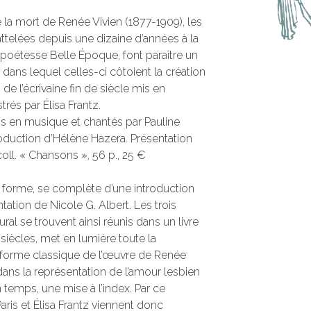
 la mort de Renée Vivien (1877-1909), les
attelées depuis une dizaine d’années à la
poétesse Belle Époque, font paraître un
er dans lequel celles-ci côtoient la création
e l’écrivaine fin de siècle mis en
trés par Élisa Frantz.
is en musique et chantés par Pauline
ntroduction d’Hélène Hazera. Présentation
oll. « Chansons », 56 p., 25 €
n forme, se complète d’une introduction
ation de Nicole G. Albert. Les trois
ral se trouvent ainsi réunis dans un livre
siècles, met en lumière toute la
 forme classique de l’œuvre de Renée
ans la représentation de l’amour lesbien
n temps, une mise à l’index. Par ce
Paris et Élisa Frantz viennent donc