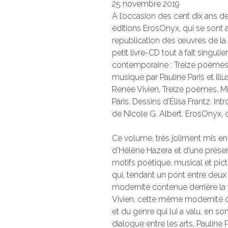
25 novembre 2019
À l’occasion des cent dix ans de
éditions ErosOnyx, qui se sont 
republication des œuvres de la 
petit livre-CD tout à fait singuli
contemporaine : Treize poèmes d
musique par Pauline Paris et illus
Renée Vivien, Treize poèmes. M
Paris. Dessins d’Élisa Frantz. I
de Nicole G. Albert. ErosOnyx, c
Ce volume, très joliment mis e
d’Hélène Hazera et d’une présent
motifs poétique, musical et pictu
qui, tendant un pont entre deux 
modernité contenue derrière la
Vivien, cette même modernité d
et du genre qui lui a valu, en so
dialogue entre les arts, Pauline 