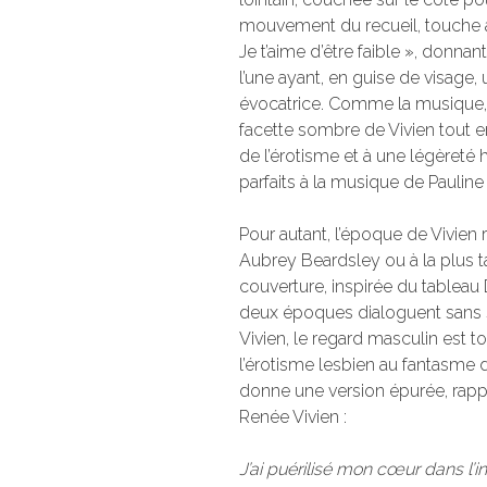
mouvement du recueil, touche à
Je t’aime d’être faible », donna
l’une ayant, en guise de visage, 
évocatrice. Comme la musique, 
facette sombre de Vivien tout e
de l’érotisme et à une légèreté
parfaits à la musique de Pauline 
Pour autant, l’époque de Vivien r
Aubrey Beardsley ou à la plus 
couverture, inspirée du tablea
deux époques dialoguent sans
Vivien, le regard masculin est to
l’érotisme lesbien au fantasme 
donne une version épurée, rap
Renée Vivien :
J’ai puérilisé mon cœur dans l’