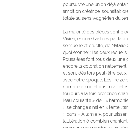
poursuivre une union déjà enta
ambition créatrice, souhaitait
totale au sens wagnérien du term
La majorité des pièces sont pi
Vivien, encore hantées par la pr
sensuelle et cruelle, de Natalie 
quoi étonner : les deux recueil
Poussières font tous deux une g
encore la coloration nettement 
et sont dès lors peut-être ceux
avec notre époque. Les Treize
nombre de notations musicales.
toujours à la fois présence char
l’eau courante » de l’ « harmon
» se change ainsi en « lente lita
» dans « À l’amie », pour laisse
l’allitération ô combien chantante
murmure une musique aux gémi