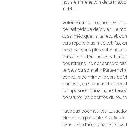
nous emmène loin de la métaph
initial.
Volontairement ou non, Pauline P
de l’esthétique de Vivien : le mo
aussi métrique : si le recueil c
vers réputé plus musical, l’alexa
des chansons plus solennelles, 
versions de Pauline Paris. L’int
des refrains, ne s’encombre pas
tercets du sonnet « Parle-moi ». 
contraire de mimer le vers de Viv
litanies », en scandant très rég
composition qui ramènent avec 
dénaturer, les poèmes du tourna
Face aux poèmes, les illustration
dimension picturale. Aux figu
dans les éditions originales pa