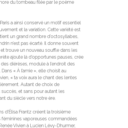
ore du tombeau filée par le poème
aris a ainsi conservé un motif essentiel
uvement et la variation. Cette variété est
ontient un grand nombre d’octosyllabes,
ndrin n’est pas écarté. Il donne souvent
et trouve un nouveau souffle dans les
erprète ajoute là d’opportunes pauses, crée
 des diérèses, module à l’endroit des
Dans « À l’amie », elle choisit au
ien, « ta voix aura le chant des lentes
ulièrement. Autant de choix de
succès, et sans pour autant les
nt du siècle vers notre ère.
s d’Élisa Frantz créent la troisième
res féminines vaporeuses commandées
r Renée Vivien à Lucien Lévy-Dhurmer,