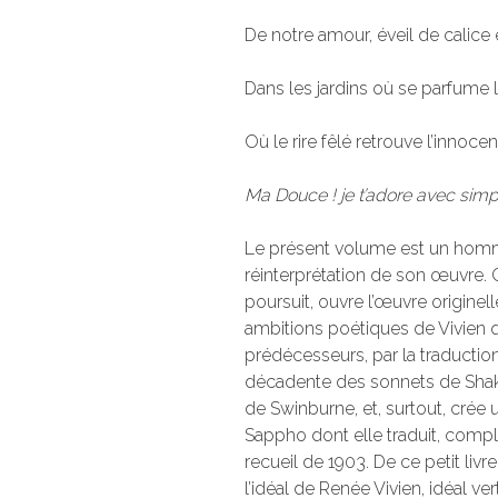
De notre amour, éveil de calice
Dans les jardins où se parfume l
Où le rire fêlé retrouve l’innoce
Ma Douce ! je t’adore avec simpl
Le présent volume est un homm
réinterprétation de son œuvre. 
poursuit, ouvre l’œuvre originell
ambitions poétiques de Vivien qu
prédécesseurs, par la traduction
décadente des sonnets de Shake
de Swinburne, et, surtout, crée 
Sappho dont elle traduit, compl
recueil de 1903. De ce petit li
l’idéal de Renée Vivien, idéal ve