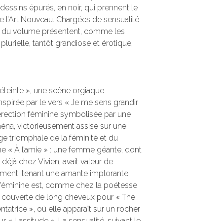
 dessins épurés, en noir, qui prennent le
e l’Art Nouveau. Chargées de sensualité
ons du volume présentent, comme les
lurielle, tantôt grandiose et érotique,
éteinte », une scène orgiaque
nspirée par le vers « Je me sens grandir
 érection féminine symbolisée par une
héna, victorieusement assise sur une
e triomphale de la féminité et du
 « À l’amie » : une femme géante, dont
 déjà chez Vivien, avait valeur de
ent, tenant une amante implorante
e féminine est, comme chez la poétesse
 et couverte de long cheveux pour « The
entatrice », où elle apparaît sur un rocher
r « Lassitude ». La sensualité, suivant le