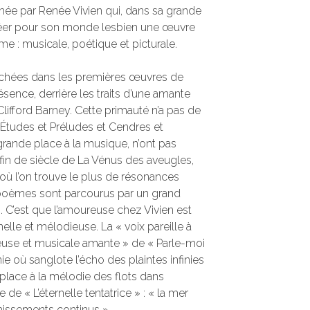
mée par Renée Vivien qui, dans sa grande
 créer pour son monde lesbien une œuvre
e : musicale, poétique et picturale.
ochées dans les premières œuvres de
ésence, derrière les traits d’une amante
Clifford Barney. Cette primauté n’a pas de
s Études et Préludes et Cendres et
rande place à la musique, n’ont pas
fin de siècle de La Vénus des aveugles,
 où l’on trouve le plus de résonances
 poèmes sont parcourus par un grand
 C’est que l’amoureuse chez Vivien est
nelle et mélodieuse. La « voix pareille à
ieuse et musicale amante » de « Parle-moi
nie où sanglote l’écho des plaintes infinies
r place à la mélodie des flots dans
 de « L’éternelle tentatrice » : « la mer
ssements continus ».