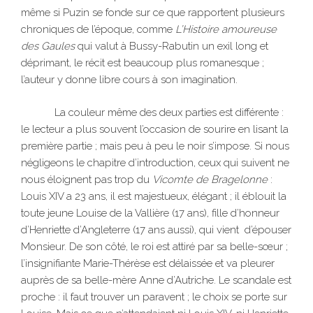
même si Puzin se fonde sur ce que rapportent plusieurs
chroniques de l’époque, comme
L’Histoire amoureuse
des Gaules
qui valut à Bussy-Rabutin un exil long et
déprimant, le récit est beaucoup plus romanesque ;
l’auteur y donne libre cours à son imagination.
La couleur même des deux parties est différente :
le lecteur a plus souvent l’occasion de sourire en lisant la
première partie ; mais peu à peu le noir s’impose. Si nous
négligeons le chapitre d’introduction, ceux qui suivent ne
nous éloignent pas trop du
Vicomte de Bragelonne
:
Louis XIV a 23 ans, il est majestueux, élégant ; il éblouit la
toute jeune Louise de la Vallière (17 ans), fille d’honneur
d’Henriette d’Angleterre (17 ans aussi), qui vient d’épouser
Monsieur. De son côté, le roi est attiré par sa belle-sœur ;
l’insignifiante Marie-Thérèse est délaissée et va pleurer
auprès de sa belle-mère Anne d’Autriche. Le scandale est
proche : il faut trouver un paravent ; le choix se porte sur