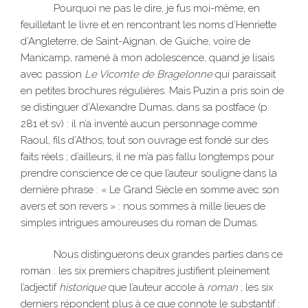
Pourquoi ne pas le dire, je fus moi-même, en
feuilletant le livre et en rencontrant les noms d’Henriette
d’Angleterre, de Saint-Aignan, de Guiche, voire de
Manicamp, ramené à mon adolescence, quand je lisais
avec passion
Le Vicomte de Bragelonne
qui paraissait
en petites brochures régulières. Mais Puzin a pris soin de
se distinguer d’Alexandre Dumas, dans sa postface (p.
281 et sv) : il n’a inventé aucun personnage comme
Raoul, fils d’Athos, tout son ouvrage est fondé sur des
faits réels ; d’ailleurs, il ne m’a pas fallu longtemps pour
prendre conscience de ce que l’auteur souligne dans la
dernière phrase : « Le Grand Siècle en somme avec son
avers et son revers » : nous sommes à mille lieues de
simples intrigues amoureuses du roman de Dumas.
Nous distinguerons deux grandes parties dans ce
roman : les six premiers chapitres justifient pleinement
l’adjectif
historique
que l’auteur accole à
roman
; les six
derniers répondent plus à ce que connote le substantif :