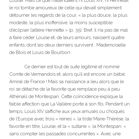
Louise. Mais ce que n’attendaient ni Louis XIV, ni Henriette,
le roi tombe amoureux de celle qui devait simplement
détourner les regards de la cour, « la plus douce, la plus
modeste, la plus inoffensive, la moins susceptible
d’éclipser l’altière Henriette » (p. 35). Bref, il n’a pas de mal
à faire céder Louise et, de leurs amours, naissent quatre
enfants, dont les deux derniers survivent : Mademoiselle
de Blois et Louis de Bourbon.
Ce dernier est tout de suite légitimé et nommé
Comte de Vermandois et, alors qu’il est encore un bébé,
Amiral de France ! Mais sa naissance a lieu alors que le
roi se détache de la favorite que remplace peu à peu
Athénaïs de Montespan. Cette coïncidence explique la
faible affection que La Vallière porte à son fils. Pendant un
temps, Louis XIV s’affiche aux yeux amusés ou choqués
de l’Europe avec trois « reines », la triste Marie-Thérèse, la
favorite en titre, Louise, et la « sultane », la Montespan, «
sans compter les passades concurrentes ». Avec une