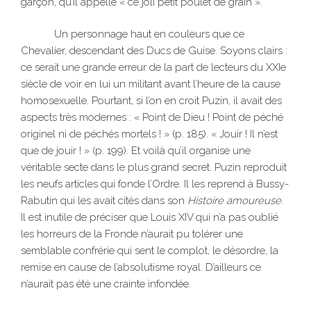
garçon, qu’il appelle « ce joli petit poulet de grain ».
Un personnage haut en couleurs que ce
Chevalier, descendant des Ducs de Guise. Soyons clairs :
ce serait une grande erreur de la part de lecteurs du XXIe
siècle de voir en lui un militant avant l’heure de la cause
homosexuelle. Pourtant, si l’on en croit Puzin, il avait des
aspects très modernes : « Point de Dieu ! Point de péché
originel ni de péchés mortels ! » (p. 185). « Jouir ! Il n’est
que de jouir ! » (p. 199). Et voilà qu’il organise une
véritable secte dans le plus grand secret. Puzin reproduit
les neufs articles qui fonde l’Ordre. Il les reprend à Bussy-
Rabutin qui les avait cités dans son
Histoire amoureuse
.
Il est inutile de préciser que Louis XIV qui n’a pas oublié
les horreurs de la Fronde n’aurait pu tolérer une
semblable confrérie qui sent le complot, le désordre, la
remise en cause de l’absolutisme royal. D’ailleurs ce
n’aurait pas été une crainte infondée.