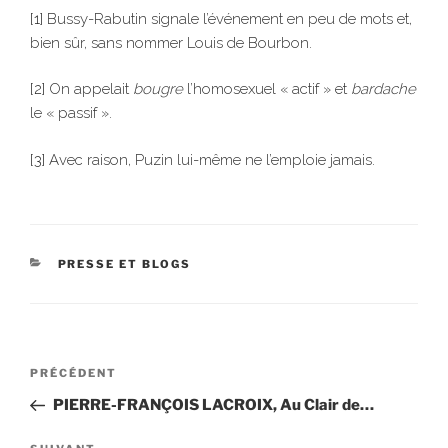
[1]
Bussy-Rabutin signale l’événement en peu de mots et,
bien sûr, sans nommer Louis de Bourbon.
[2]
On appelait
bougre
l’homosexuel « actif » et
bardache
le « passif ».
[3]
Avec raison, Puzin lui-même ne l’emploie jamais.
CATÉGORIES
PRESSE ET BLOGS
Navigation
Article
PRÉCÉDENT
de
précédent
PIERRE-FRANÇOIS LACROIX, Au Clair de…
l’article