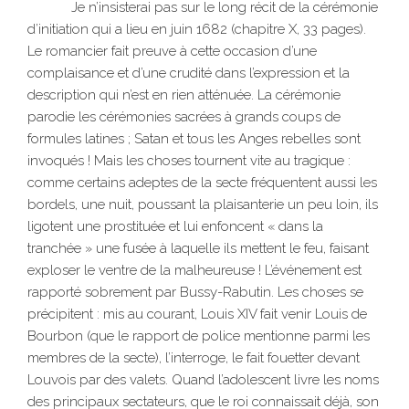
Je n’insisterai pas sur le long récit de la cérémonie
d’initiation qui a lieu en juin 1682 (chapitre X, 33 pages).
Le romancier fait preuve à cette occasion d’une
complaisance et d’une crudité dans l’expression et la
description qui n’est en rien atténuée. La cérémonie
parodie les cérémonies sacrées à grands coups de
formules latines ; Satan et tous les Anges rebelles sont
invoqués ! Mais les choses tournent vite au tragique :
comme certains adeptes de la secte fréquentent aussi les
bordels, une nuit, poussant la plaisanterie un peu loin, ils
ligotent une prostituée et lui enfoncent « dans la
tranchée » une fusée à laquelle ils mettent le feu, faisant
exploser le ventre de la malheureuse ! L’événement est
rapporté sobrement par Bussy-Rabutin. Les choses se
précipitent : mis au courant, Louis XIV fait venir Louis de
Bourbon (que le rapport de police mentionne parmi les
membres de la secte), l’interroge, le fait fouetter devant
Louvois par des valets. Quand l’adolescent livre les noms
des principaux sectateurs, que le roi connaissait déjà, son