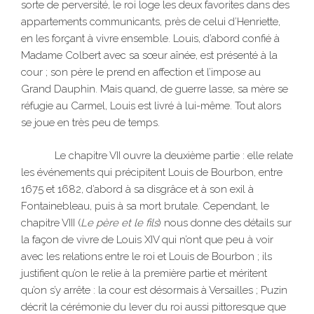
sorte de perversité, le roi loge les deux favorites dans des
appartements communicants, près de celui d’Henriette,
en les forçant à vivre ensemble. Louis, d’abord confié à
Madame Colbert avec sa sœur aînée, est présenté à la
cour ; son père le prend en affection et l’impose au
Grand Dauphin. Mais quand, de guerre lasse, sa mère se
réfugie au Carmel, Louis est livré à lui-même. Tout alors
se joue en très peu de temps.
Le chapitre VII ouvre la deuxième partie : elle relate
les événements qui précipitent Louis de Bourbon, entre
1675 et 1682, d’abord à sa disgrâce et à son exil à
Fontainebleau, puis à sa mort brutale. Cependant, le
chapitre VIII (
Le père et le fils
) nous donne des détails sur
la façon de vivre de Louis XIV qui n’ont que peu à voir
avec les relations entre le roi et Louis de Bourbon ; ils
justifient qu’on le relie à la première partie et méritent
qu’on s’y arrête : la cour est désormais à Versailles ; Puzin
décrit la cérémonie du lever du roi aussi pittoresque que