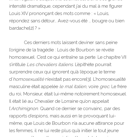
intensité dramatique, cependant j’ai du mal à me figurer
Louis XIV prononçant des mots comme : « Louis,
répondez sans détour… Avez-vous été … bougre ou bien
bardache
[2]
? »
Ces derniers mots laissent deviner sans peine
l’origine de la tragédie : Louis de Bourbon se révèle
homosexuel. C’est ce qui entraîne sa perte. Le chapitre VII
s’intitule
Les chevaliers italiens.
L’épithète pourrait
surprendre ceux qui ignorent qu’à l’époque le terme
d’
homosexualité
n’existait pas encore
[3]
. L’homosexualité
masculine était appelée
le mal italien
, voire
grec.
Le frère
du roi, Monsieur, était lui-même notoirement homosexuel.
Il était lié au Chevalier de Lorraine qu’on appelait
l’
Archimignon
. Quand ce dernier se convainc, par des
rapports d’espions, mais aussi en le provoquant lui-
même, que Louis de Bourbon n’a aucune attirance pour
les femmes, il ne lui reste plus qu’à initier le tout jeune