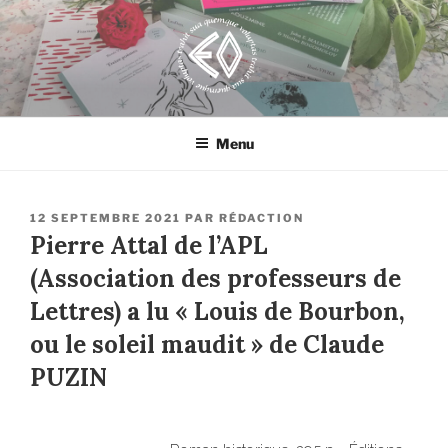
Aller
au
contenu
principal
EROSONYX
Tout livre n’est-il pas une bouteille jetée à la mer ?
Menu
PUBLIÉ
12 SEPTEMBRE 2021
PAR
RÉDACTION
LE
Pierre Attal de l’APL
(Association des professeurs de
Lettres) a lu « Louis de Bourbon,
ou le soleil maudit » de Claude
PUZIN