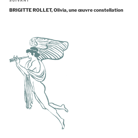
Article
SUIVANT
suivant
BRIGITTE ROLLET, Olivia, une œuvre constellation