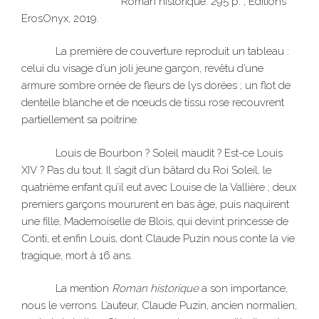
Roman historique. 295 p. , Éditions
ErosOnyx, 2019.
La première de couverture reproduit un tableau :
celui du visage d’un joli jeune garçon, revêtu d’une
armure sombre ornée de fleurs de lys dorées ; un flot de
dentelle blanche et de nœuds de tissu rose recouvrent
partiellement sa poitrine.
Louis de Bourbon ? Soleil maudit ? Est-ce Louis
XIV ? Pas du tout. Il s’agit d’un bâtard du Roi Soleil, le
quatrième enfant qu’il eut avec Louise de la Vallière ; deux
premiers garçons moururent en bas âge, puis naquirent
une fille, Mademoiselle de Blois, qui devint princesse de
Conti, et enfin Louis, dont Claude Puzin nous conte la vie
tragique, mort à 16 ans.
La mention
Roman historique
a son importance,
nous le verrons. L’auteur, Claude Puzin, ancien normalien,