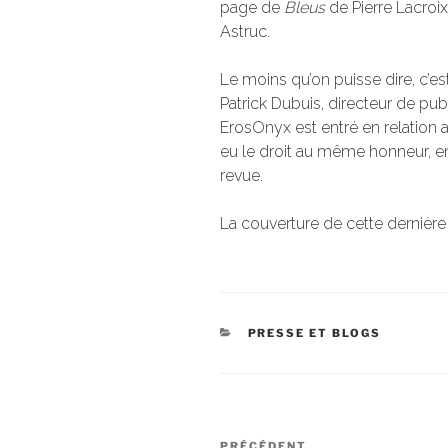
page de
Bleus
de Pierre Lacroix
Astruc.
Le moins qu’on puisse dire, c’e
Patrick Dubuis, directeur de pub
ErosOnyx est entré en relation av
eu le droit au même honneur, e
revue.
La couverture de cette dernière
CATÉGORIES
PRESSE ET BLOGS
Navigation
PRÉCÉDENT