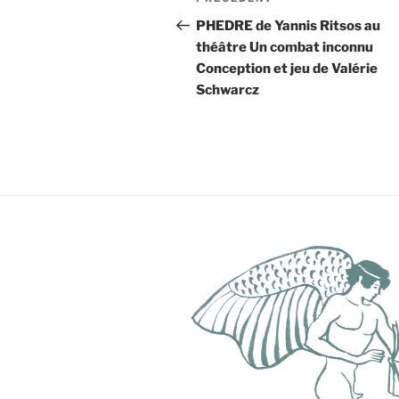
Article
de
précédent
PHEDRE de Yannis Ritsos au
théâtre Un combat inconnu
l’article
Conception et jeu de Valérie
Schwarcz