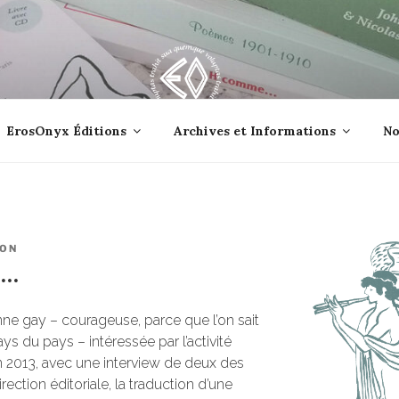
lle jetée à la mer ?
ErosOnyx Éditions
Archives et Informations
No
ION
e…
ne gay – courageuse, parce que l’on sait
ays du pays – intéressée par l’activité
n 2013, avec une interview de deux des
ction éditoriale, la traduction d’une