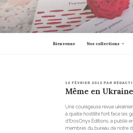
Aller
au
contenu
principal
EROSONYX
Tout livre n’est-il pas une boutei
Bienvenue
Nos collections
PUBLIÉ
14 FÉVRIER 2013
PAR
RÉDACT
LE
Même en Ukrain
Une courageuse revue ukrainien
à quelle hostilité font face les g
d’ErosOnyx Éditions, a publié e
membres du bureau de notre dire