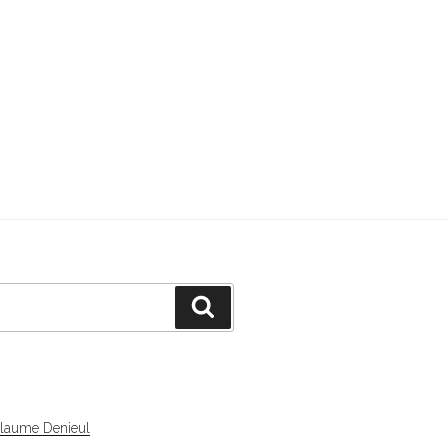
Recherche
llaume Denieul