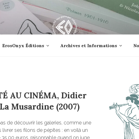
lle jetée à la mer ?
ErosOnyx Éditions
Archives et Informations
No
É AU CINÉMA, Didier
 La Musardine (2007)
it pas de découvrir les galeries, comme une
 livrer ses filons de pépites : en voilà un
e 35,00 euros, raisonnable quand on juge