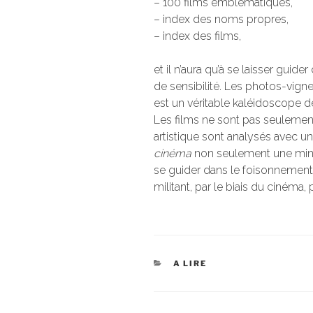
– 100 films emblématiques,
– index des noms propres,
– index des films,
et il n’aura qu’à se laisser guid
de sensibilité. Les photos-vigne
est un véritable kaléidoscope d
Les films ne sont pas seulement c
artistique sont analysés avec une
cinéma
non seulement une mine
se guider dans le foisonnement 
militant, par le biais du cinéma,
CATÉGORIES
A LIRE