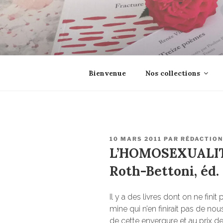
Aller
au
contenu
principal
EROSONYX
Tout livre n’est-il pas une boutei
Bienvenue
Nos collections
PUBLIÉ
10 MARS 2011
PAR
RÉDACTION
LE
L’HOMOSEXUALIT
Roth-Bettoni, éd.
Il y a des livres dont on ne fin
mine qui n’en finirait pas de nous
de cette envergure et au prix d