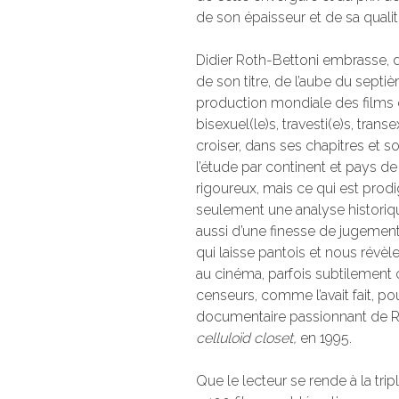
de son épaisseur et de sa qualit
Didier Roth-Bettoni embrasse,
de son titre, de l’aube du septièm
production mondiale des films 
bisexuel(le)s, travesti(e)s, tra
croiser, dans ses chapitres et 
l’étude par continent et pays 
rigoureux, mais ce qui est prodig
seulement une analyse historiqu
aussi d’une finesse de jugement
qui laisse pantois et nous révèl
au cinéma, parfois subtilement
censeurs, comme l’avait fait, p
documentaire passionnant de Ro
celluloïd closet,
en 1995.
Que le lecteur se rende à la trip