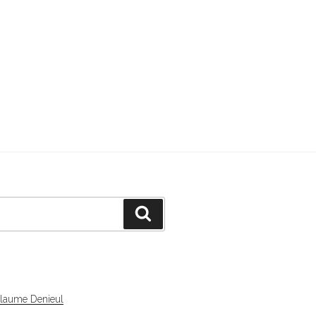
Recherche
llaume Denieul