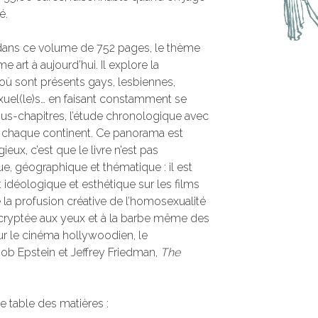
é.
 dans ce volume de 752 pages, le thème
e art à aujourd’hui. Il explore la
où sont présents gays, lesbiennes,
nsexuel(le)s… en faisant constamment se
sous-chapitres, l’étude chronologique avec
de chaque continent. Ce panorama est
ieux, c’est que le livre n’est pas
e, géographique et thématique : il est
 idéologique et esthétique sur les films
e la profusion créative de l’homosexualité
 cryptée aux yeux et à la barbe même des
our le cinéma hollywoodien, le
b Epstein et Jeffrey Friedman,
The
le table des matières :