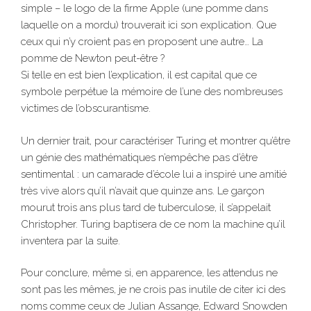
simple – le logo de la firme Apple (une pomme dans
laquelle on a mordu) trouverait ici son explication. Que
ceux qui n’y croient pas en proposent une autre… La
pomme de Newton peut-être ?
Si telle en est bien l’explication, il est capital que ce
symbole perpétue la mémoire de l’une des nombreuses
victimes de l’obscurantisme.
Un dernier trait, pour caractériser Turing et montrer qu’être
un génie des mathématiques n’empêche pas d’être
sentimental : un camarade d’école lui a inspiré une amitié
très vive alors qu’il n’avait que quinze ans. Le garçon
mourut trois ans plus tard de tuberculose, il s’appelait
Christopher. Turing baptisera de ce nom la machine qu’il
inventera par la suite.
Pour conclure, même si, en apparence, les attendus ne
sont pas les mêmes, je ne crois pas inutile de citer ici des
noms comme ceux de Julian Assange, Edward Snowden