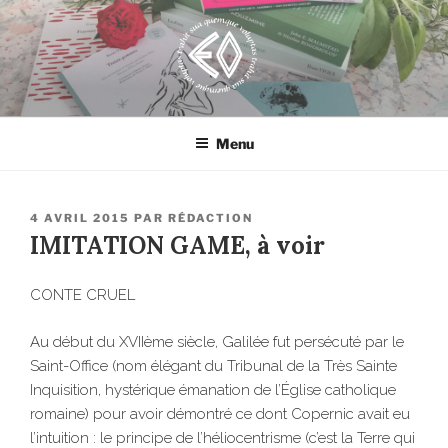
Aller
au
contenu
principal
EROSONYX
Tout livre n’est-il pas une bouteille jetée à la mer ?
Menu
PUBLIÉ
4 AVRIL 2015
PAR
RÉDACTION
LE
IMITATION GAME, à voir
CONTE CRUEL
Au début du XVIIème siècle, Galilée fut persécuté par le
Saint-Office (nom élégant du Tribunal de la Très Sainte
Inquisition, hystérique émanation de l’Église catholique
romaine) pour avoir démontré ce dont Copernic avait eu
l’intuition : le principe de l’héliocentrisme (c’est la Terre qui