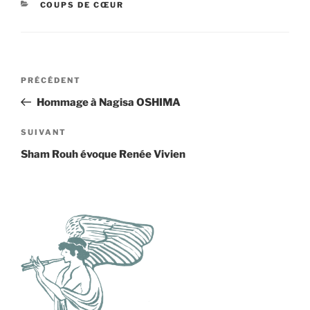
CATÉGORIES
COUPS DE CŒUR
Navigation
Article
PRÉCÉDENT
de
précédent
Hommage à Nagisa OSHIMA
l’article
Article
SUIVANT
suivant
Sham Rouh évoque Renée Vivien