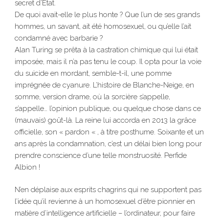
secret d’État.
De quoi avait-elle le plus honte ? Que l’un de ses grands
hommes, un savant, ait été homosexuel, ou qu’elle l’ait
condamné avec barbarie ?
Alan Turing se prêta à la castration chimique qui lui était
imposée, mais il n’a pas tenu le coup. Il opta pour la voie
du suicide en mordant, semble-t-il, une pomme
imprégnée de cyanure. L’histoire de Blanche-Neige, en
somme, version drame, où la sorcière s’appelle,
s’appelle… l’opinion publique, ou quelque chose dans ce
(mauvais) goût-là. La reine lui accorda en 2013 la grâce
officielle, son « pardon « , à titre posthume. Soixante et un
ans après la condamnation, c’est un délai bien long pour
prendre conscience d’une telle monstruosité. Perfide
Albion !
N’en déplaise aux esprits chagrins qui ne supportent pas
l’idée qu’il revienne à un homosexuel d’être pionnier en
matière d’intelligence artificielle – l’ordinateur, pour faire