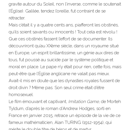
gravite autour du Soleil, non l’inverse, comme le soutenait
l’Église). Galilée, tendez l’oreille, fut contraint de se
rétracter.
Mais c’était il y a quatre cents ans, piafferont les obstinés,
qu’ils soient savants ou innocents ! Tout cela est révolu !
Que ces obstinés fassent l’effort de se documenter. Ils
découvriront qu’au XXème siècle, dans un royaume situé
en Europe, un esprit brillantissime, un génie aux dires de
tous, fut poussé au suicide par le système politique et
moral en place. Le pape n’y était pour rien, cette fois, mais
peut-être que l’Église anglicane ne valait pas mieux.
Avait-il mis en doute que les dynasties royales fussent de
droit divin ? Même pas. Son seul crime était d’être
homosexuel.
Le film émouvant et captivant,
Imitation Game
, de Morteh
Tyldum, d’après le roman d’Andrew Hodges, sorti en
France en janvier 2015, retrace un épisode de la vie de ce
fameux mathématicien, Alan TURING (1912-1954), qui
mérite le double titre de héros et de martyr.