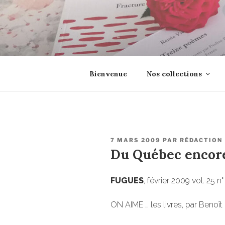
Aller
au
contenu
principal
EROSONYX
Tout livre n’est-il pas une boutei
Bienvenue
Nos collections
PUBLIÉ
7 MARS 2009
PAR
RÉDACTION
LE
Du Québec encore
FUGUES
, février 2009 vol. 25 n°
ON AIME … les livres, par Benoî