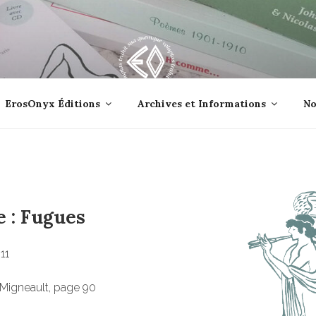
lle jetée à la mer ?
ErosOnyx Éditions
Archives et Informations
No
 : Fugues
 11
t Migneault, page 90