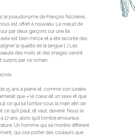
ous le pseudonyme de François Nozières,
 nous est offert à nouveau. Le nœud de
amour par deux garçons sur une île
exte est bien mince et a été raconté des
uligner la qualité de la langue […] Les
a beauté des mots et des images seront
 surpris par ce roman.
acroix
 de 15 ans à peine et, comme son lunaire
imerait que « le cœur ait un sexe et que
tout ce qui lui tombe sous la main afin de
 ce qu’il peut, et veut, devenir. Nous le
 à 17 ans, alors qu’il tombe amoureux
érature. Un homme qui se montre différent
emment, qui ose porter des couleurs que