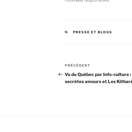
CATÉGORIES
PRESSE ET BLOGS
Navigation
Article
PRÉCÉDENT
de
précédent
Vu du Québec par Info-culture :
secrètes amours et Les Kithar
l’article