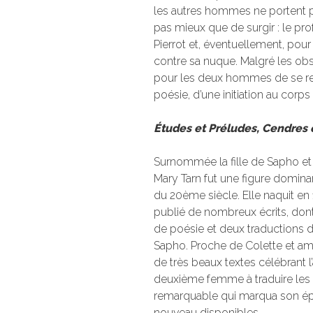
les autres hommes ne portent
pas mieux que de surgir : le prof
Pierrot et, éventuellement, po
contre sa nuque. Malgré les obst
pour les deux hommes de se re
poésie, d’une initiation au corps e
Études et Préludes, Cendres 
Surnommée la fille de Sapho et 
Mary Tarn fut une figure dominan
du 20ème siècle. Elle naquit en
publié de nombreux écrits, dont 
de poésie et deux traductions
Sapho. Proche de Colette et aman
de très beaux textes célébrant l
deuxième femme à traduire le
remarquable qui marqua son époq
nouveau disponibles.