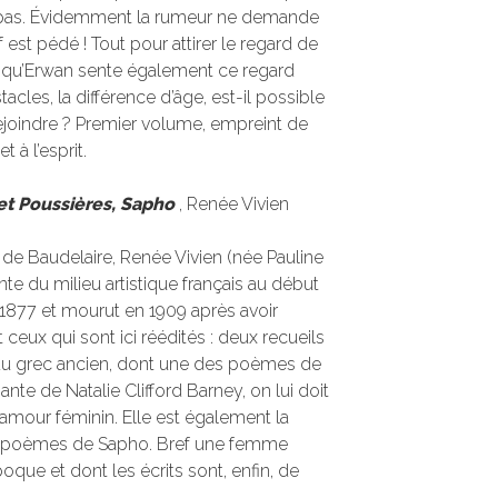
 pas. Évidemment la rumeur ne demande
 est pédé ! Tout pour attirer le regard de
ur qu’Erwan sente également ce regard
acles, la différence d’âge, est-il possible
joindre ? Premier volume, empreint de
t à l’esprit.
et Poussières, Sapho
, Renée Vivien
de Baudelaire, Renée Vivien (née Pauline
te du milieu artistique français au début
 1877 et mourut en 1909 après avoir
ceux qui sont ici réédités : deux recueils
 du grec ancien, dont une des poèmes de
te de Natalie Clifford Barney, on lui doit
’amour féminin. Elle est également la
s poèmes de Sapho. Bref une femme
ue et dont les écrits sont, enfin, de