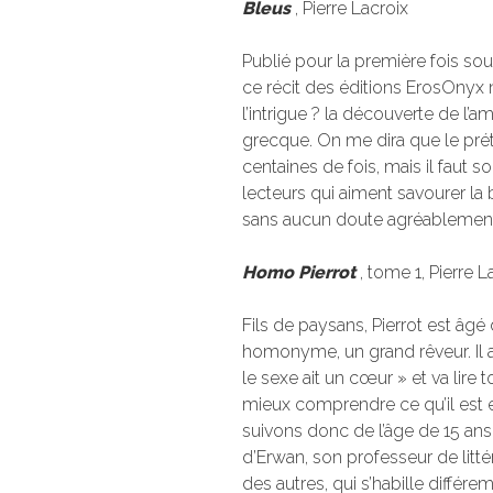
Bleus
, Pierre Lacroix
Publié pour la première fois s
ce récit des éditions ErosOnyx
l’intrigue ? la découverte de l’
grecque. On me dira que le prét
centaines de fois, mais il faut so
lecteurs qui aiment savourer l
sans aucun doute agréablement
Homo Pierrot
, tome 1, Pierre L
Fils de paysans, Pierrot est âgé
homonyme, un grand rêveur. Il a
le sexe ait un cœur » et va lire 
mieux comprendre ce qu’il est et
suivons donc de l’âge de 15 ans
d’Erwan, son professeur de litt
des autres, qui s’habille différ