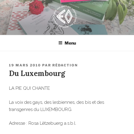
Aller
au
contenu
principal
EROSONYX
Tout livre n’est-il pas une bouteille jetée à la mer ?
Menu
PUBLIÉ
19 MARS 2010
PAR
RÉDACTION
LE
Du Luxembourg
LA PIE QUI CHANTE
La voix des gays, des lesbiennes, des bis et des
transgenres du LUXEMBOURG
Adresse : Rosa Lëtzebuerg a.s.b.l.