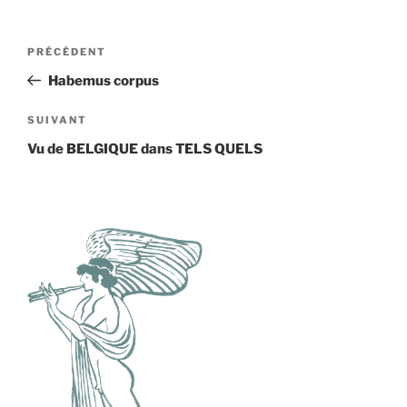
Navigation
Article
PRÉCÉDENT
de
précédent
Habemus corpus
l’article
Article
SUIVANT
suivant
Vu de BELGIQUE dans TELS QUELS