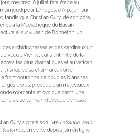
our, mercredi 6 juillet fera étape au
demain jeudi pour Limoges, d’Arpajon-sur-
lac, tandis que Christian Gury, de son côté,
rence à la Médiathèque du Bassin
hitecturale) sur « Jean de Bonnefon, un
i des archiduchesses et des cardinaux un
oup vécu à Vienne, dans l’intimité de la
secrets les plus dramatiques et au Vatican
nt il narrait de sa charmante ironie
e. Le front couronné de boucles blanches
re à larges bords, précédé d’un majestueux
aconde mordante et cynique parmi une
 tandis que sa main d’évêque bénissait
stian Gury signera son livre
L’étrange Jean
à l’estomac
, en vente depuis juin en ligne