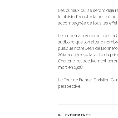
Les curieux qui se seront déjà 
le plaisir d’écouter la belle éloc
accompagnée de tous les effet
Le lendemain vendredi, c’est à 
auditoire que l’on attend nomb
puisque notre Jean de Bonnefo
2014 a déjà reçu la visite du pr
Charlène, respectivement baron
mort en 1928.
Le Tour de France, Christian Gu
perspective.
CATÉGORIES
EVÉNEMENTS