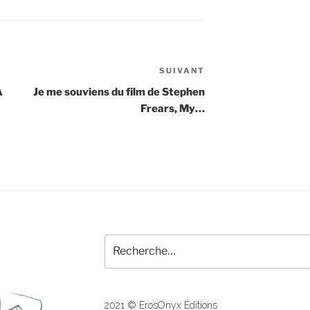
SUIVANT
Article
suivant
A
Je me souviens du film de Stephen
Frears, My…
Recherche
pour
:
2021 © ErosOnyx Éditions