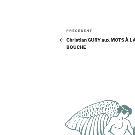
Navigation
Article
PRÉCÉDENT
de
précédent
Christian GURY aux MOTS À L
BOUCHE
l’article