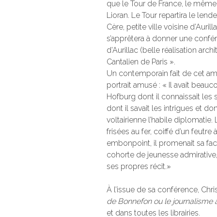
que le Tour de France, le même j
Lioran. Le Tour repartira le len
Cère, petite ville voisine d’Auril
s’apprêtera à donner une confé
d’Aurillac (belle réalisation arc
Cantalien de Paris ».
Un contemporain fait de cet am
portrait amusé : « Il avait beauc
Hofburg dont il connaissait les 
dont il savait les intrigues et do
voltairienne l’habile diplomati
frisées au fer, coiffé d’un feut
embonpoint, il promenait sa f
cohorte de jeunesse admirative,
ses propres récit.»
À l’issue de sa conférence, Chri
de Bonnefon ou
le journalisme 
et dans toutes les librairies.