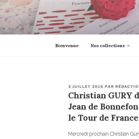
Aller
au
contenu
principal
EROSONYX
Tout livre n’est-il pas une boutei
Bienvenue
Nos collections
PUBLIÉ
3 JUILLET 2016
PAR
RÉDACTIO
LE
Christian GURY d
Jean de Bonnefo
le Tour de France
Mercredi prochain Christian Gury 