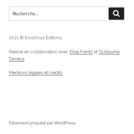
Recherche
Recher
pour
:
2021 © ErosOnyx Éditions
Réalisé en collaboration avec
Elisa Frantz
et
Guillaume
Denieul
Mentions légales et crédits
Fièrement propulsé par WordPress