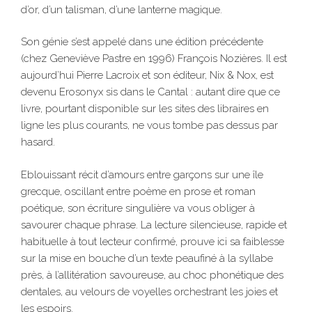
d’or, d’un talisman, d’une lanterne magique.
Son génie s’est appelé dans une édition précédente
(chez Geneviève Pastre en 1996) François Nozières. Il est
aujourd’hui Pierre Lacroix et son éditeur, Nix & Nox, est
devenu Erosonyx sis dans le Cantal : autant dire que ce
livre, pourtant disponible sur les sites des libraires en
ligne les plus courants, ne vous tombe pas dessus par
hasard.
Eblouissant récit d’amours entre garçons sur une île
grecque, oscillant entre poème en prose et roman
poétique, son écriture singulière va vous obliger à
savourer chaque phrase. La lecture silencieuse, rapide et
habituelle à tout lecteur confirmé, prouve ici sa faiblesse
sur la mise en bouche d’un texte peaufiné à la syllabe
près, à l’allitération savoureuse, au choc phonétique des
dentales, au velours de voyelles orchestrant les joies et
les espoirs.