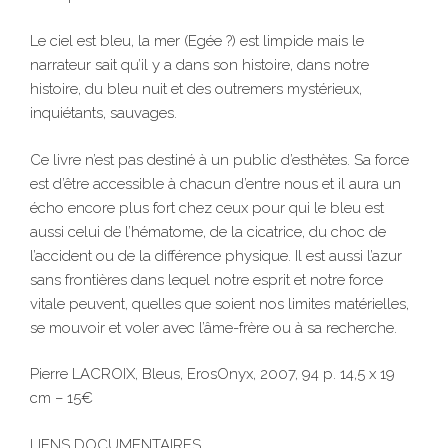
Le ciel est bleu, la mer (Egée ?) est limpide mais le
narrateur sait qu’il y a dans son histoire, dans notre
histoire, du bleu nuit et des outremers mystérieux,
inquiétants, sauvages.
Ce livre n’est pas destiné à un public d’esthètes. Sa force
est d’être accessible à chacun d’entre nous et il aura un
écho encore plus fort chez ceux pour qui le bleu est
aussi celui de l’hématome, de la cicatrice, du choc de
l’accident ou de la différence physique. Il est aussi l’azur
sans frontières dans lequel notre esprit et notre force
vitale peuvent, quelles que soient nos limites matérielles,
se mouvoir et voler avec l’âme-frère ou à sa recherche.
Pierre LACROIX, Bleus, ErosOnyx, 2007, 94 p. 14,5 x 19
cm – 15€
LIENS DOCUMENTAIRES