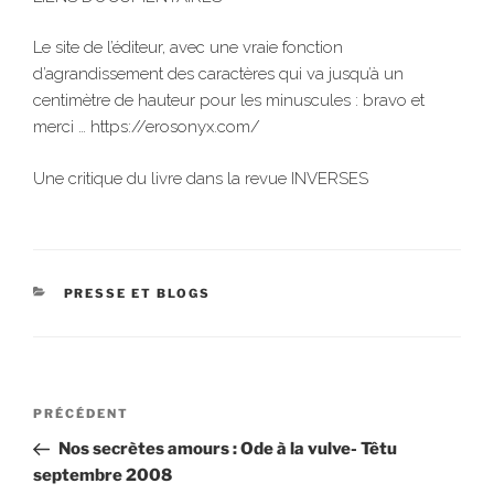
Le site de l’éditeur, avec une vraie fonction
d’agrandissement des caractères qui va jusqu’à un
centimètre de hauteur pour les minuscules : bravo et
merci … https://erosonyx.com/
Une critique du livre dans la revue INVERSES
CATÉGORIES
PRESSE ET BLOGS
Navigation
Article
PRÉCÉDENT
de
précédent
Nos secrètes amours : Ode à la vulve- Têtu
l’article
septembre 2008