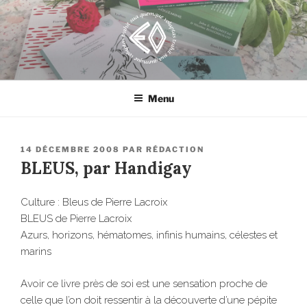
Aller
au
contenu
principal
EROSONYX
Tout livre n’est-il pas une bouteille jetée à la mer ?
Menu
PUBLIÉ
14 DÉCEMBRE 2008
PAR
RÉDACTION
LE
BLEUS, par Handigay
Culture : Bleus de Pierre Lacroix
BLEUS de Pierre Lacroix
Azurs, horizons, hématomes, infinis humains, célestes et
marins
Avoir ce livre près de soi est une sensation proche de
celle que l’on doit ressentir à la découverte d’une pépite