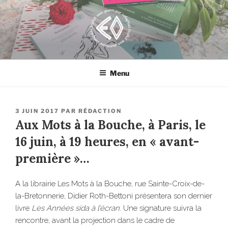
Aller
au
contenu
principal
EROSONYX
Tout livre n’est-il pas une bouteille jetée à la mer ?
Menu
PUBLIÉ
3 JUIN 2017
PAR
RÉDACTION
LE
Aux Mots à la Bouche, à Paris, le
16 juin, à 19 heures, en « avant-
première »…
A la librairie Les Mots à la Bouche, rue Sainte-Croix-de-
la-Bretonnerie, Didier Roth-Bettoni présentera son dernier
livre
Les Années sida à l’écran
. Une signature suivra la
rencontre, avant la projection dans le cadre de