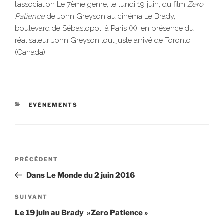
l’association Le 7ème genre, le lundi 19 juin, du film
Zero
Patience
de John Greyson au cinéma Le Brady,
boulevard de Sébastopol, à Paris (X), en présence du
réalisateur John Greyson tout juste arrivé de Toronto
(Canada).
CATÉGORIES
EVÉNEMENTS
Navigation
Article
PRÉCÉDENT
de
précédent
Dans Le Monde du 2 juin 2016
l’article
Article
SUIVANT
suivant
Le 19 juin au Brady »Zero Patience »