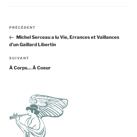
Navigation
Article
PRÉCÉDENT
de
précédent
Michel Serceau a lu Vie, Errances et Vaillances
l’article
d’un Gaillard Libertin
Article
SUIVANT
suivant
À Corps… À Coeur