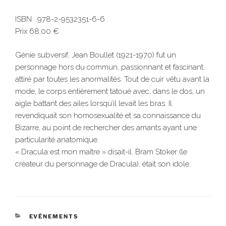
ISBN : 978-2-9532351-6-6
Prix 68,00 €
Génie subversif, Jean Boullet (1921-1970) fut un
personnage hors du commun, passionnant et fascinant,
attiré par toutes les anormalités. Tout de cuir vêtu avant la
mode, le corps entièrement tatoué avec, dans le dos, un
aigle battant des ailes lorsqu’il levait les bras. Il
revendiquait son homosexualité et sa connaissance du
Bizarre, au point de rechercher des amants ayant une
particularité anatomique.
« Dracula est mon maître » disait-il. Bram Stoker (le
créateur du personnage de Dracula), était son idole.
CATÉGORIES
EVÉNEMENTS