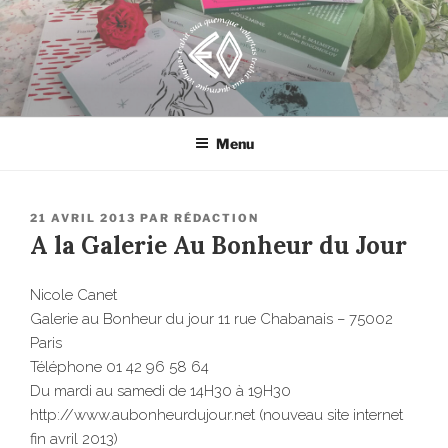
Aller
au
contenu
principal
EROSONYX
Tout livre n’est-il pas une bouteille jetée à la mer ?
Menu
PUBLIÉ
21 AVRIL 2013
PAR
RÉDACTION
LE
A la Galerie Au Bonheur du Jour
Nicole Canet
Galerie au Bonheur du jour 11 rue Chabanais – 75002
Paris
Téléphone 01 42 96 58 64
Du mardi au samedi de 14H30 à 19H30
http://www.aubonheurdujour.net (nouveau site internet
fin avril 2013)