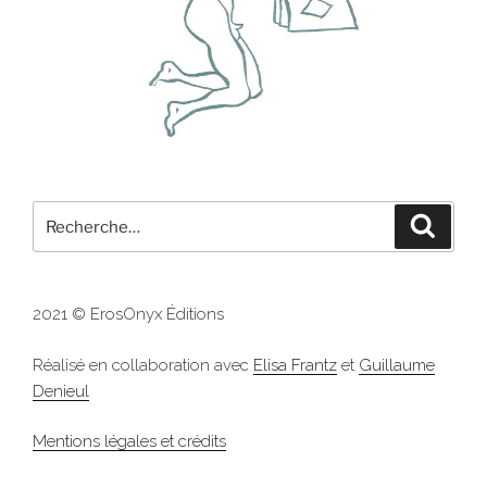
Recherche
Recher
pour
:
2021 © ErosOnyx Éditions
Réalisé en collaboration avec
Elisa Frantz
et
Guillaume
Denieul
Mentions légales et crédits