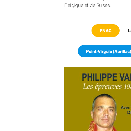
Belgique et de Suisse.
FNAC
L
Point-Virgule (Aurillac