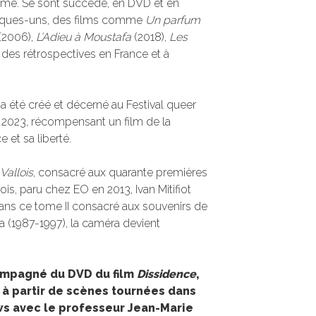
plume. Se sont succédé, en DVD et en
quelques-uns, des films comme
Un parfum
(2006),
L’Adieu à Moustafa
(2018),
Les
 des rétrospectives en France et à
té créé et décerné au Festival queer
 2023, récompensant un film de la
et sa liberté.
Vallois
, consacré aux quarante premières
ois, paru chez EO en 2013, Ivan Mitifiot
Dans ce tome II consacré aux souvenirs de
 (1987-1997), la caméra devient
compagné du DVD du film
Dissidence
,
 à partir de scènes tournées dans
ews avec le professeur Jean-Marie