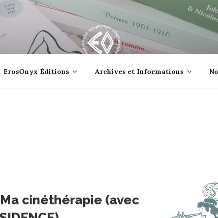
lle jetée à la mer ?
ErosOnyx Éditions
Archives et Informations
No
 Ma cinéthérapie (avec
ISSIDENCE)