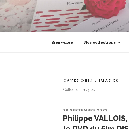
Aller
au
contenu
principal
EROSONYX
Tout livre n’est-il pas une boutei
Bienvenue
Nos collections
CATÉGORIE :
IMAGES
Collection Images
PUBLIÉ
20 SEPTEMBRE 2023
LE
Philippe VALLOIS,
le DVD du film D