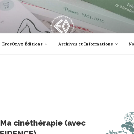
lle jetée à la mer ?
ErosOnyx Éditions
Archives et Informations
No
 Ma cinéthérapie (avec
ISSIDENCE)