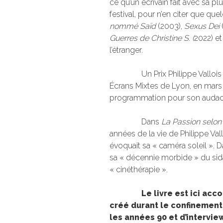
ce qu’un écrivain fait avec sa 
festival, pour n’en citer que 
nommé Saïd
(2003),
Sexus Dei
Guerres de Christine S. (
2022) et
l’étranger.
Un Prix Philippe Vallois a é
Écrans Mixtes de Lyon, en mars
programmation pour son audace 
Dans
La Passion selon 
années de la vie de Philippe Vall
évoquait sa « caméra soleil ». 
sa « décennie morbide » du sida
« cinéthérapie ».
Le livre est ici ac
créé durant le confinement
les années 90 et d’intervi