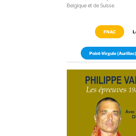
Belgique et de Suisse.
FNAC
L
Point-Virgule (Aurillac