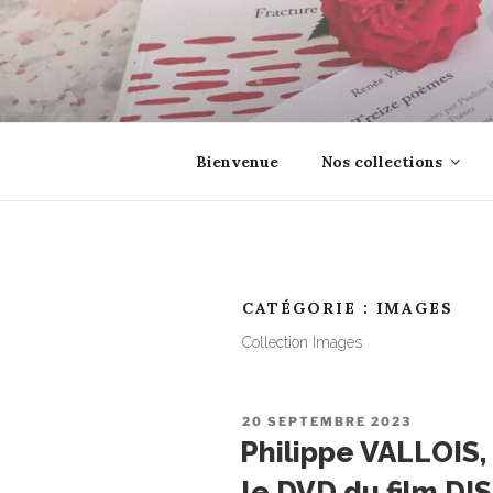
Aller
au
contenu
principal
EROSONYX
Tout livre n’est-il pas une boutei
Bienvenue
Nos collections
CATÉGORIE :
IMAGES
Collection Images
PUBLIÉ
20 SEPTEMBRE 2023
LE
Philippe VALLOIS,
le DVD du film D