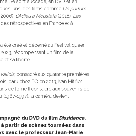
plume. Se sont succédé, en DVD et en
quelques-uns, des films comme
Un parfum
(2006),
L’Adieu à Moustafa
(2018),
Les
 des rétrospectives en France et à
té créé et décerné au Festival queer
 2023, récompensant un film de la
et sa liberté.
Vallois
, consacré aux quarante premières
ois, paru chez EO en 2013, Ivan Mitifiot
Dans ce tome II consacré aux souvenirs de
 (1987-1997), la caméra devient
compagné du DVD du film
Dissidence
,
 à partir de scènes tournées dans
ews avec le professeur Jean-Marie