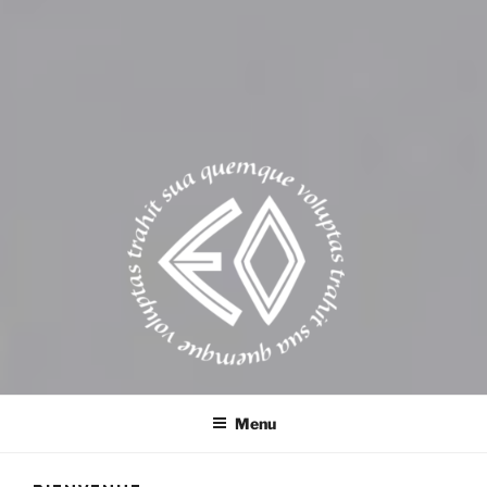
EROSONYX
Tout livre n’est-il pas une bouteille jetée à la mer ?
Menu